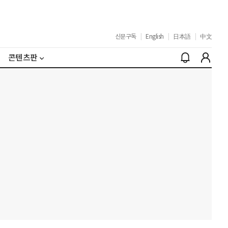
신문구독
|
English
|
日本語
|
中文
콘텐츠판