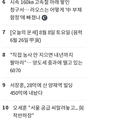
6
시속 160㎞ 고속철 아래 쌓인
청구서… 라오스는 어떻게 '中 부채
함정'에 빠졌나
7
[오늘의 운세] 8월 8일 토요일 (음력
6월 26일 甲寅)
8
"직접 농사 안 지으면 내년까지
팔아라"… 양도세 중과에 떨고 있는
6070
9
서장훈, 28억에 산 양재역 빌딩
450억에 내놨다
10
오세훈 "서울 공급 씨말려놓고... 與
적반하장"