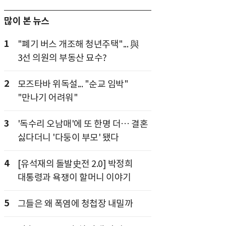
많이 본 뉴스
1
"폐기 버스 개조해 청년주택"... 與
3선 의원의 부동산 묘수?
2
모즈타바 위독설... "순교 임박"
"만나기 어려워"
3
'독수리 오남매'에 또 한명 더… 결혼
싫다더니 '다둥이 부모' 됐다
4
[유석재의 돌발史전 2.0] 박정희
대통령과 욕쟁이 할머니 이야기
5
그들은 왜 폭염에 청첩장 내밀까