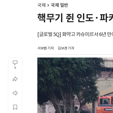
국제
국제 일반
핵무기 쥔 인도·파
[글로벌 5Q] 화약고 카슈미르서 6년 만
서보범 기자
김보경 기자
0