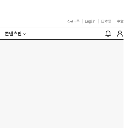
신문구독
|
English
|
日本語
|
中文
콘텐츠판