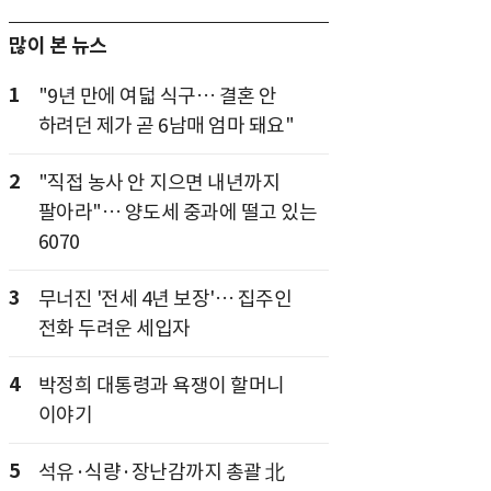
많이 본 뉴스
1
"9년 만에 여덟 식구… 결혼 안
하려던 제가 곧 6남매 엄마 돼요"
2
"직접 농사 안 지으면 내년까지
팔아라"… 양도세 중과에 떨고 있는
6070
3
무너진 '전세 4년 보장'… 집주인
전화 두려운 세입자
4
박정희 대통령과 욕쟁이 할머니
이야기
5
석유·식량·장난감까지 총괄 北