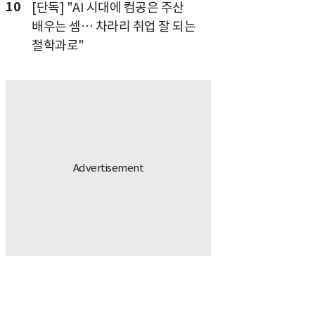
10
[단독] "AI 시대에 컴공은 주산
배우는 셈… 차라리 취업 잘 되는
철학과로"