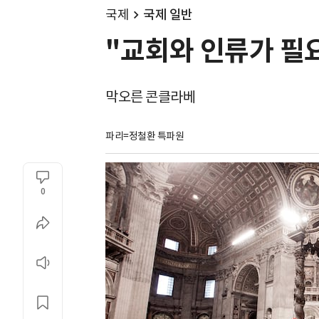
국제
국제 일반
"교회와 인류가 필
막오른 콘클라베
파리=정철환 특파원
0