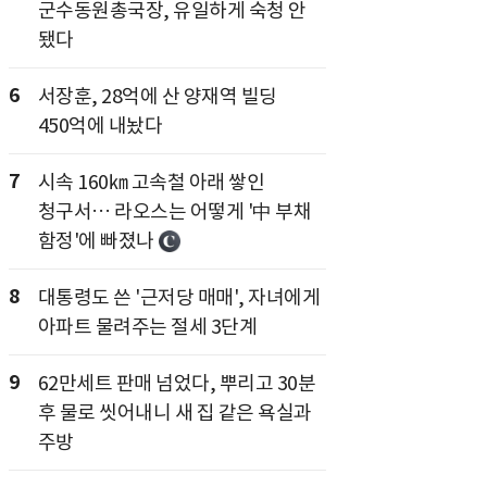
군수동원총국장, 유일하게 숙청 안
됐다
6
서장훈, 28억에 산 양재역 빌딩
450억에 내놨다
7
시속 160㎞ 고속철 아래 쌓인
청구서… 라오스는 어떻게 '中 부채
함정'에 빠졌나
8
대통령도 쓴 '근저당 매매', 자녀에게
아파트 물려주는 절세 3단계
9
62만세트 판매 넘었다, 뿌리고 30분
후 물로 씻어내니 새 집 같은 욕실과
주방