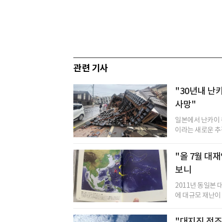
관련 기사
"30년내 난
사망"
일본에서 난카이 
이라는 새로운 추
"올 7월 대
보니
2011년 동일본 
에 대규모 재난이 
"대지진 전조