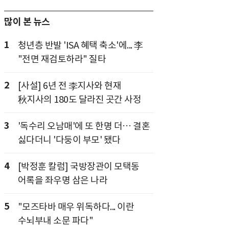
많이 본 뉴스
1
청년층 반발 'ISA 혜택 축소'에... 李
"전면 재검토하라" 질타
2
[사설] 6년 전 李지사와 현재
秋지사의 180도 달라진 곳간 사정
3
'독수리 오남매'에 또 한명 더… 결혼
싫다더니 '다둥이 부모' 됐다
4
[박정훈 칼럼] 국방장관이 모택동
어록을 좌우명 삼은 나라
5
"모즈타바 매우 위독하다... 이란
수뇌부내 소문 파다"