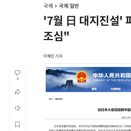
국제
국제 일반
'7월 日 대지진설'
조심"
이혜진 기자
0