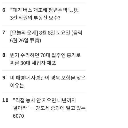
6
"폐기 버스 개조해 청년주택"... 與
3선 의원의 부동산 묘수?
7
[오늘의 운세] 8월 8일 토요일 (음력
6월 26일 甲寅)
8
변기 수리하던 70대 집주인 흉기로
찌른 30대 세입자 체포
9
미 해병대 사령관이 경북 포항을 찾은
이유는
10
"직접 농사 안 지으면 내년까지
팔아라"… 양도세 중과에 떨고 있는
6070