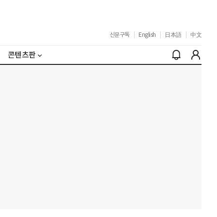
신문구독
|
English
|
日本語
|
中文
콘텐츠판