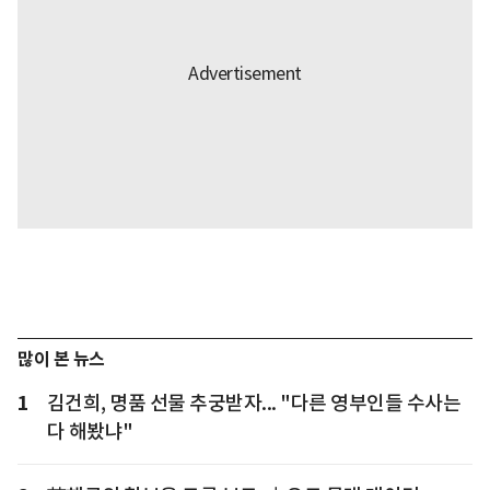
많이 본 뉴스
1
김건희, 명품 선물 추궁받자... "다른 영부인들 수사는
다 해봤냐"