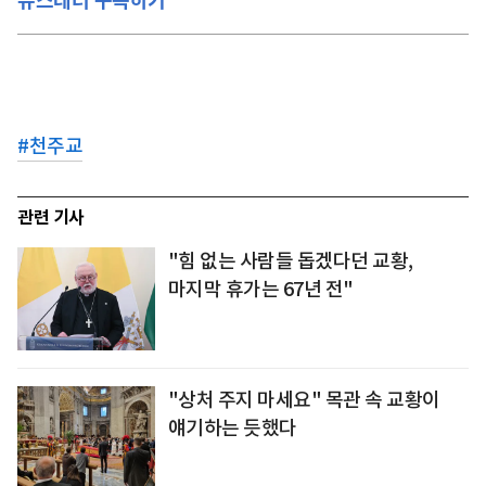
#
천주교
관련 기사
"힘 없는 사람들 돕겠다던 교황,
마지막 휴가는 67년 전"
"상처 주지 마세요" 목관 속 교황이
얘기하는 듯했다