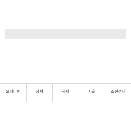
오피니언
정치
국제
사회
조선경제
문화·
조선
스포츠
건강
조선몰
연예
리더스
조선일보 공식 SNS