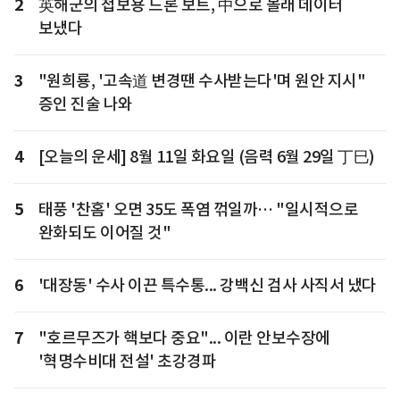
2
英해군의 첩보용 드론 보트, 中으로 몰래 데이터
보냈다
3
"원희룡, '고속道 변경땐 수사받는다'며 원안 지시"
증인 진술 나와
4
[오늘의 운세] 8월 11일 화요일 (음력 6월 29일 丁巳)
5
태풍 '찬홈' 오면 35도 폭염 꺾일까… "일시적으로
완화되도 이어질 것"
6
'대장동' 수사 이끈 특수통... 강백신 검사 사직서 냈다
7
"호르무즈가 핵보다 중요"... 이란 안보수장에
'혁명수비대 전설' 초강경파