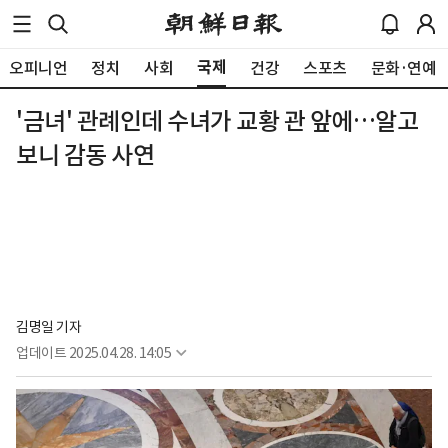
국제
오피니언
정치
사회
건강
스포츠
문화·연예
'금녀' 관례인데 수녀가 교황 관 앞에…알고
보니 감동 사연
김명일 기자
업데이트
2025.04.28. 14:05