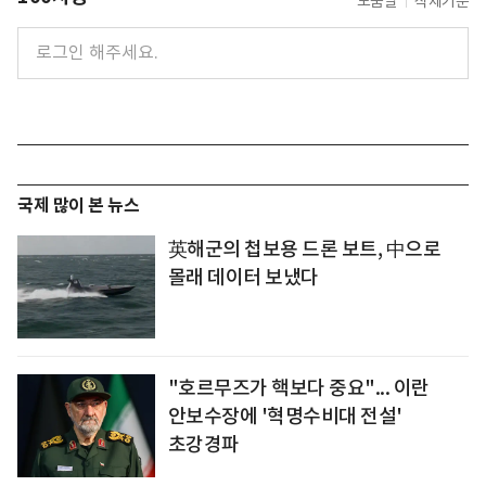
도움말
삭제기준
국제 많이 본 뉴스
英해군의 첩보용 드론 보트, 中으로
몰래 데이터 보냈다
"호르무즈가 핵보다 중요"... 이란
안보수장에 '혁명수비대 전설'
초강경파