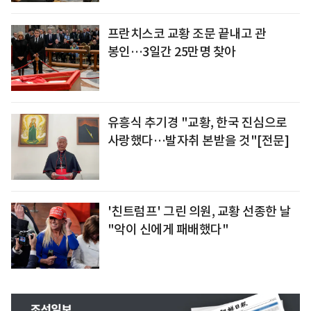
프란치스코 교황 조문 끝내고 관
봉인…3일간 25만명 찾아
유흥식 추기경 "교황, 한국 진심으로
사랑했다…발자취 본받을 것"[전문]
'친트럼프' 그린 의원, 교황 선종한 날
"악이 신에게 패배했다"