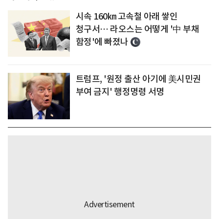
시속 160㎞ 고속철 아래 쌓인
청구서… 라오스는 어떻게 '中 부채
함정'에 빠졌나
트럼프, '원정 출산 아기에 美시민권
부여 금지' 행정명령 서명