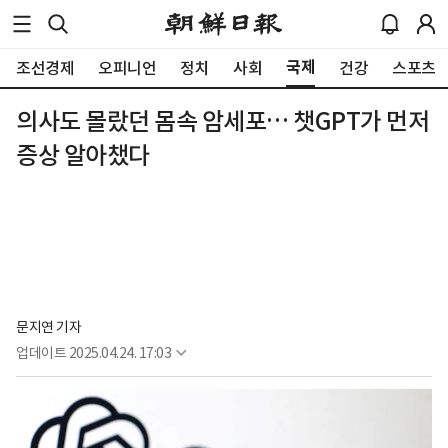
국제
조선경제
오피니언
정치
사회
건강
스포츠
의사도 몰랐던 몸속 암세포… 챗GPT가 먼저
증상 알아챘다
문지연 기자
업데이트
2025.04.24. 17:03