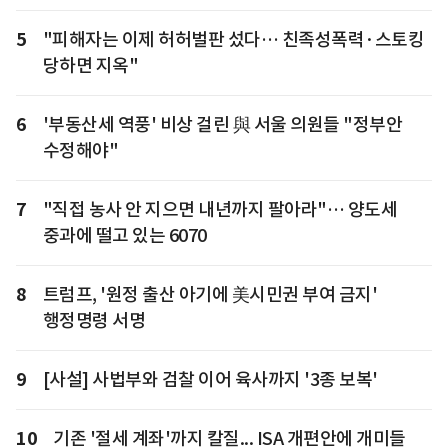
5
"피해자는 이제 허허벌판 섰다… 친족성폭력·스토킹
당하면 지옥"
6
'부동산세 역풍' 비상 걸린 與 서울 의원들 "정부안
수정해야"
7
"직접 농사 안 지으면 내년까지 팔아라"… 양도세
중과에 떨고 있는 6070
8
트럼프, '원정 출산 아기에 美시민권 부여 금지'
행정명령 서명
9
[사설] 사법부와 검찰 이어 육사까지 '3종 보복'
10
기존 '절세 계좌'까지 칼질... ISA 개편안에 개미들