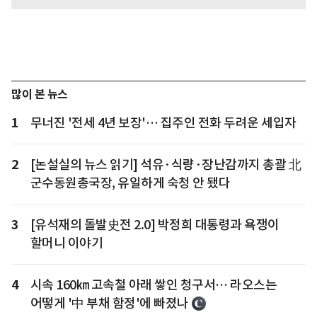
많이 본 뉴스
1
무너진 '전세 4년 보장'… 집주인 전화 두려운 세입자
2
[논설실의 뉴스 읽기] 석유·식량·장난감까지 총괄 北
군수동원총국장, 유일하게 숙청 안 됐다
3
[유석재의 돌발史전 2.0] 박정희 대통령과 욕쟁이
할머니 이야기
4
시속 160㎞ 고속철 아래 쌓인 청구서… 라오스는
어떻게 '中 부채 함정'에 빠졌나