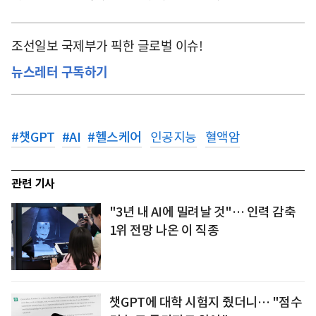
조선일보 국제부가 픽한 글로벌 이슈!
뉴스레터 구독하기
#
챗GPT
#
AI
#
헬스케어
인공지능
혈액암
관련 기사
"3년 내 AI에 밀려날 것"… 인력 감축
1위 전망 나온 이 직종
챗GPT에 대학 시험지 줬더니… "점수