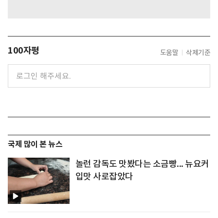
100자평
도움말
삭제기준
국제 많이 본 뉴스
놀런 감독도 맛봤다는 소금빵... 뉴요커
입맛 사로잡았다