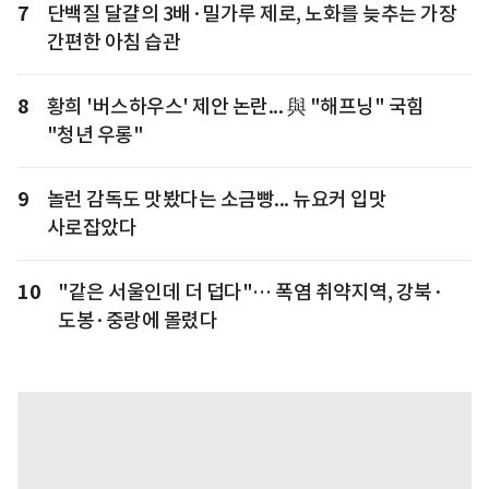
7
단백질 달걀의 3배·밀가루 제로, 노화를 늦추는 가장
간편한 아침 습관
8
황희 '버스하우스' 제안 논란... 與 "해프닝" 국힘
"청년 우롱"
9
놀런 감독도 맛봤다는 소금빵... 뉴요커 입맛
사로잡았다
10
"같은 서울인데 더 덥다"… 폭염 취약지역, 강북·
도봉·중랑에 몰렸다