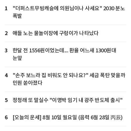
1
"더퍼스트무빙캐슬에 의원님이나 사세요" 2030 분노
폭발
2
애들 노는 물놀이장에 구렁이가 나타났다
3
한달 전 1556원이었는데... 환율 어느새 1300원대
눈앞
4
"손주 보느라 집 비워도 안 되나요?" 세금 폭탄 맞을까
민원 쏟아졌다
5
정청래 또 말실수 "이명박 임기 내 광주 반도체 출시"
6
[오늘의 운세] 8월 10일 월요일 (음력 6월 28일 丙辰)