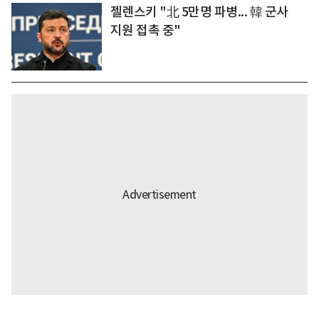
젤렌스키 "北 5만명 파병... 韓 군사
지원 접촉 중"