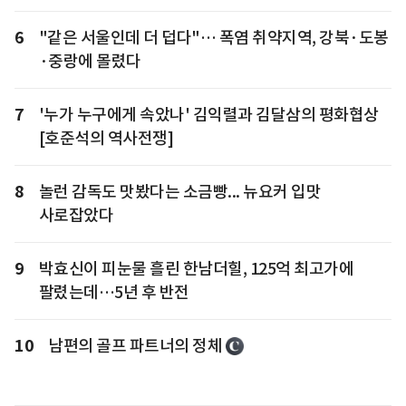
6
"같은 서울인데 더 덥다"… 폭염 취약지역, 강북·도봉
·중랑에 몰렸다
7
'누가 누구에게 속았나' 김익렬과 김달삼의 평화협상
[호준석의 역사전쟁]
8
놀런 감독도 맛봤다는 소금빵... 뉴요커 입맛
사로잡았다
9
박효신이 피눈물 흘린 한남더힐, 125억 최고가에
팔렸는데…5년 후 반전
10
남편의 골프 파트너의 정체