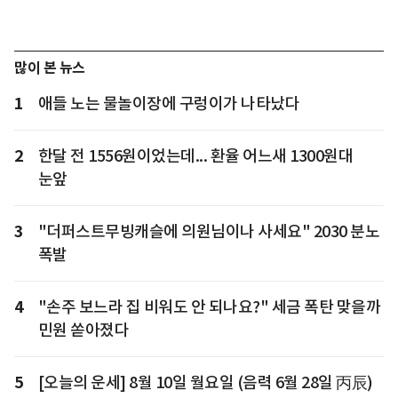
많이 본 뉴스
1
애들 노는 물놀이장에 구렁이가 나타났다
2
한달 전 1556원이었는데... 환율 어느새 1300원대
눈앞
3
"더퍼스트무빙캐슬에 의원님이나 사세요" 2030 분노
폭발
4
"손주 보느라 집 비워도 안 되나요?" 세금 폭탄 맞을까
민원 쏟아졌다
5
[오늘의 운세] 8월 10일 월요일 (음력 6월 28일 丙辰)