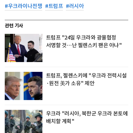
#
우크라이나전쟁
#
트럼프
#
러시아
관련 기사
트럼프 "24일 우크라와 광물협정
서명할 것…난 젤렌스키 팬은 아냐"
트럼프, 젤렌스키에 "우크라 전력시설
·원전 美가 소유" 제안
우크라 "러시아, 북한군 우크라 본토에
배치할 계획"