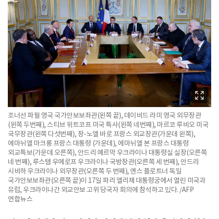
조너선 파월 영국 국가안보보좌관(왼쪽 끝), 데이비드 라미 영국 외무장관
(왼쪽 두번째), 스티브 위트코프 미국 특사(왼쪽 네번째), 마르코 루비오 미국
국무장관(왼쪽 다섯번째), 장-노엘 바로 프랑스 외교장관(가운데 왼쪽),
에마뉘엘 마크롱 프랑스 대통령 (가운데), 에마뉘엘 본 프랑스 대통령
외교특보(가운데 오른쪽), 안드리 예르막 우크라이나 대통령실 실장(오른쪽
네 번째), 루스템 우메로프 우크라이나 국방장관(오른쪽 세 번째), 안드리
시비하 우크라이나 외무장관(오른쪽 두 번째), 옌스 플로트너 독일
국가안보보좌관(오른쪽 끝)이 17일 파리 엘리제 대통령궁에서 열린 미국과
유럽, 우크라이나간 외교안보 고위 당국자 회의에 참석하고 있다. /AFP
연합뉴스