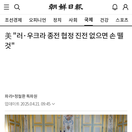
국제
조선경제
오피니언
정치
사회
건강
스포츠
美 "러·우크라 종전 협정 진전 없으면 손 뗄
것"
파리=정철환 특파원
업데이트
2025.04.21. 09:45