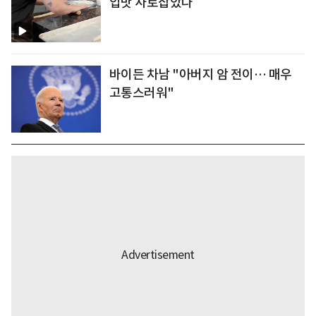
입맛 사로잡았다
바이든 차남 "아버지 암 전이… 매우
고통스러워"