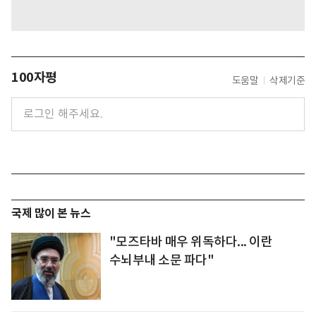
100자평
도움말
삭제기준
국제 많이 본 뉴스
"모즈타바 매우 위독하다... 이란
수뇌부내 소문 파다"