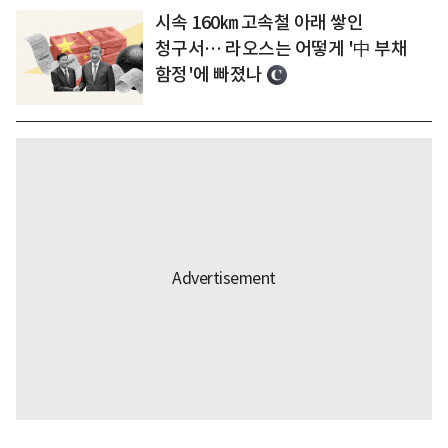
시속 160㎞ 고속철 아래 쌓인
청구서… 라오스는 어떻게 '中 부채
함정'에 빠졌나