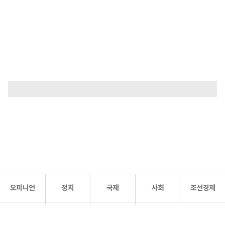
오피니언
정치
국제
사회
조선경제
문화·
조선
스포츠
건강
조선몰
연예
리더스