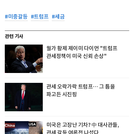
#
미중갈등
#
트럼프
#
세금
관련 기사
월가 황제 제이미 다이먼 "트럼프
관세정책이 미국 신뢰 손상"
관세 오락가락 트럼프… 그 틈을
파고든 시진핑
미국은 고장난 기차? 中 대사관들,
관세 갈등 여론전 나섰다