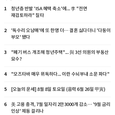
1
청년층 반발 'ISA 혜택 축소'에... 李 "전면
재검토하라" 질타
2
'독수리 오남매'에 또 한명 더… 결혼 싫다더니 '다둥이
부모' 됐다
3
"폐기 버스 개조해 청년주택"... 與 3선 의원의 부동산
묘수?
4
"모즈타바 매우 위독하다... 이란 수뇌부내 소문 파다"
5
[오늘의 운세] 8월 8일 토요일 (음력 6월 26일 甲寅)
6
美 고용 충격, 7월 일자리 2만3000개 감소… '9월 금리
인상' 제동 걸리나