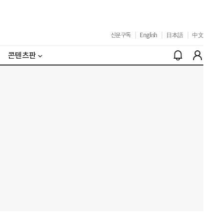
신문구독
|
English
|
日本語
|
中文
콘텐츠판