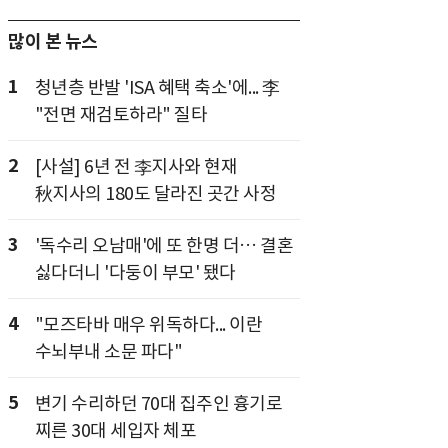
많이 본 뉴스
1
청년층 반발 'ISA 혜택 축소'에... 李
"전면 재검토하라" 질타
2
[사설] 6년 전 李지사와 현재
秋지사의 180도 달라진 곳간 사정
3
'독수리 오남매'에 또 한명 더… 결혼
싫다더니 '다둥이 부모' 됐다
4
"모즈타바 매우 위독하다... 이란
수뇌부내 소문 파다"
5
변기 수리하던 70대 집주인 흉기로
찌른 30대 세입자 체포