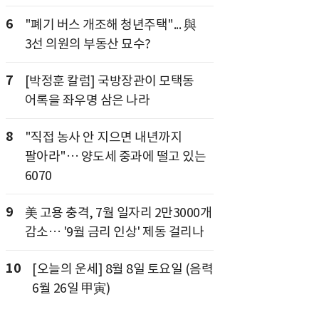
6
"폐기 버스 개조해 청년주택"... 與
3선 의원의 부동산 묘수?
7
[박정훈 칼럼] 국방장관이 모택동
어록을 좌우명 삼은 나라
8
"직접 농사 안 지으면 내년까지
팔아라"… 양도세 중과에 떨고 있는
6070
9
美 고용 충격, 7월 일자리 2만3000개
감소… '9월 금리 인상' 제동 걸리나
10
[오늘의 운세] 8월 8일 토요일 (음력
6월 26일 甲寅)