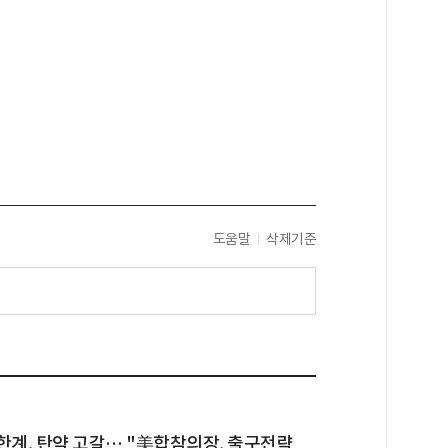
도움말
삭제기준
한계, 탄약 고갈… "美합참의장, 출구전략