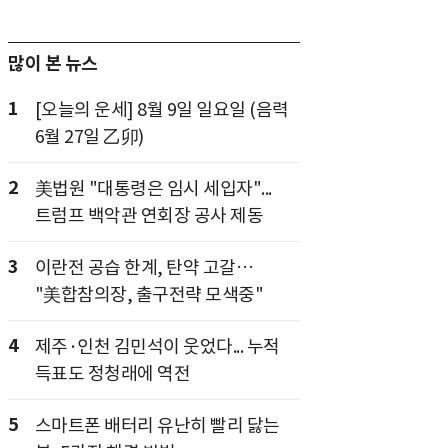
많이 본 뉴스
1
[오늘의 운세] 8월 9일 일요일 (음력
6월 27일 乙卯)
2
美법원 "대통령은 임시 세입자"...
트럼프 백악관 연회장 공사 제동
3
이란전 공습 한계, 탄약 고갈…
"美합참의장, 출구전략 모색중"
4
제주·인천 김민석이 웃었다... 누적
득표도 정청래에 역전
5
스마트폰 배터리 유난히 빨리 닳는