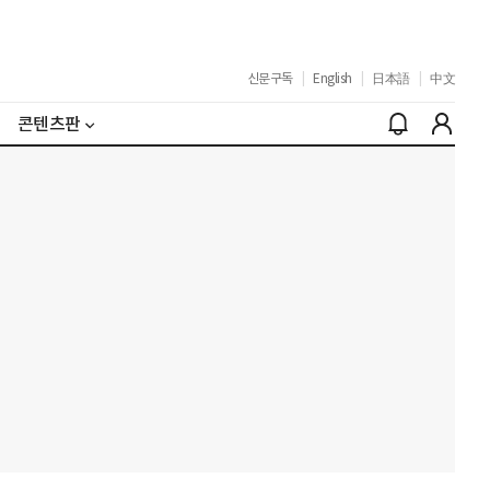
신문구독
|
English
|
日本語
|
中文
콘텐츠판