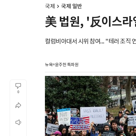
국제
국제 일반
美 법원, '反이스라
컬럼비아대서 시위 참여... "테러 조직 
뉴욕=윤주헌 특파원
0