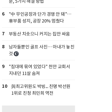
분, 5가지 해결 방법
6
"中 무인공장과 단가 경쟁 안 돼"…
車부품 성지, 공장 20% 멈췄다
7
부동산 치솟으니 커지는 집안 싸움
8
남자들뿐인 골프 사진… 아내가 놓친
것
9
"침대에 묶여 있었다" 천안 교회서
지내던 11살 숨져
10
與최고위원도 박빙... 친명 박선원
1위로 친청 최민희 역전