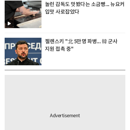
놀런 감독도 맛봤다는 소금빵... 뉴요커
입맛 사로잡았다
젤렌스키 "北 5만명 파병... 韓 군사
지원 접촉 중"