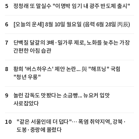
5
정청래 또 말실수 "이명박 임기 내 광주 반도체 출시"
6
[오늘의 운세] 8월 10일 월요일 (음력 6월 28일 丙辰)
7
단백질 달걀의 3배·밀가루 제로, 노화를 늦추는 가장
간편한 아침 습관
8
황희 '버스하우스' 제안 논란... 與 "해프닝" 국힘
"청년 우롱"
9
놀런 감독도 맛봤다는 소금빵... 뉴요커 입맛
사로잡았다
10
"같은 서울인데 더 덥다"… 폭염 취약지역, 강북·
도봉·중랑에 몰렸다