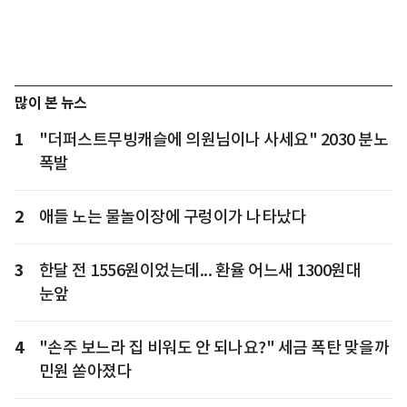
많이 본 뉴스
1
"더퍼스트무빙캐슬에 의원님이나 사세요" 2030 분노
폭발
2
애들 노는 물놀이장에 구렁이가 나타났다
3
한달 전 1556원이었는데... 환율 어느새 1300원대
눈앞
4
"손주 보느라 집 비워도 안 되나요?" 세금 폭탄 맞을까
민원 쏟아졌다