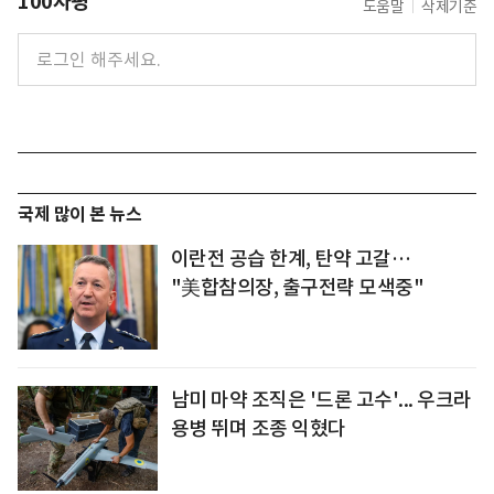
100자평
도움말
삭제기준
국제 많이 본 뉴스
이란전 공습 한계, 탄약 고갈…
"美합참의장, 출구전략 모색중"
남미 마약 조직은 '드론 고수'... 우크라
용병 뛰며 조종 익혔다