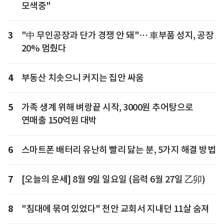
모색중"
3
"中 무인공장과 단가 경쟁 안 돼"… 車부품 성지, 공장
20% 멈췄다
4
부동산 치솟으니 커지는 집안 싸움
5
가족 생계 위해 벼랑끝 시작, 3000원 추어탕으로
연매출 150억원 대박
6
스마트폰 배터리 유난히 빨리 닳는 분, 5가지 해결 방법
7
[오늘의 운세] 8월 9일 일요일 (음력 6월 27일 乙卯)
8
"침대에 묶여 있었다" 천안 교회서 지내던 11살 숨져