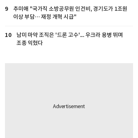
9
추미애 "국가직 소방공무원 인건비, 경기도가 1조원
이상 부담… 재정 개혁 시급"
10
남미 마약 조직은 '드론 고수'... 우크라 용병 뛰며
조종 익혔다