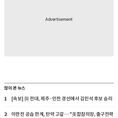
많이 본 뉴스
1
[속보] 與 전대, 제주·인천 경선에서 김민석 후보 승리
2
이란전 공습 한계, 탄약 고갈… "美합참의장, 출구전략