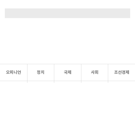
오피니언
정치
국제
사회
조선경제
문화·
조선
스포츠
건강
조선몰
연예
리더스
조선일보 공식 SNS