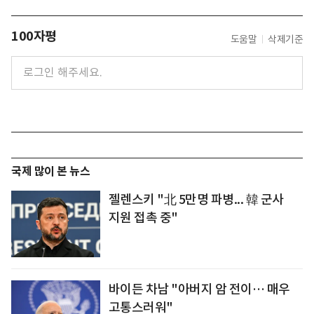
100자평
도움말
삭제기준
국제 많이 본 뉴스
젤렌스키 "北 5만명 파병... 韓 군사
지원 접촉 중"
바이든 차남 "아버지 암 전이… 매우
고통스러워"