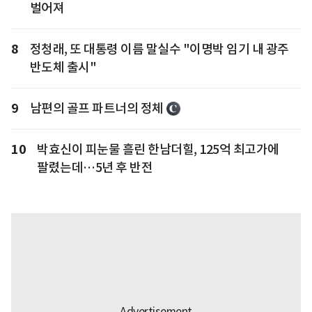
벌어져
8
정청래, 또 대통령 이름 말실수 "이명박 임기 내 광주
반도체 출시"
9
남편의 골프 파트너의 정체
10
박효신이 피눈물 흘린 한남더힐, 125억 최고가에
팔렸는데…5년 후 반전