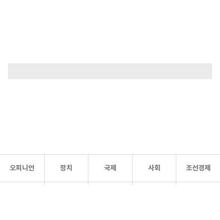
오피니언
정치
국제
사회
조선경제
문화·
조선
스포츠
건강
조선몰
연예
리더스