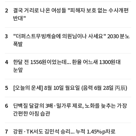
2
결국 거리로 나온 여성들 "피해자 보호 없는 수사개편
반대"
3
"더퍼스트무빙캐슬에 의원님이나 사세요" 2030 분노
폭발
4
한달 전 1556원이었는데... 환율 어느새 1300원대
눈앞
5
[오늘의 운세] 8월 10일 월요일 (음력 6월 28일 丙辰)
6
단백질 달걀의 3배·밀가루 제로, 노화를 늦추는 가장
간편한 아침 습관
7
강원·TK서도 김민석 승리... 누적 1.45%p차로