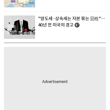
"양도세·상속세는 자본 묶는 惡稅"…
40년 전 미국의 경고