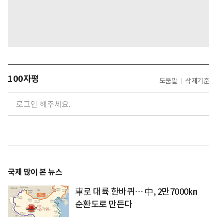
100자평
도움말
삭제기준
국제 많이 본 뉴스
車로 대륙 한바퀴… 中, 2만7000㎞
순환도로 만든다