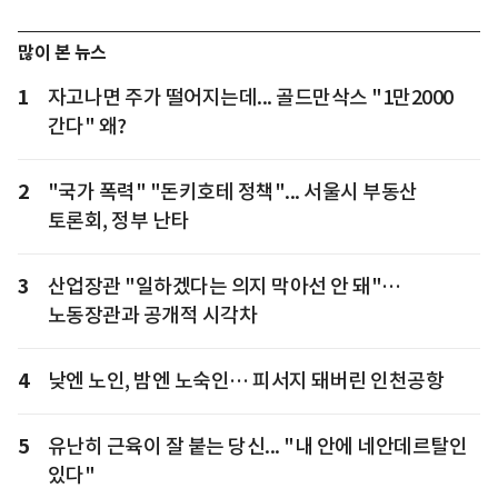
많이 본 뉴스
1
자고나면 주가 떨어지는데... 골드만삭스 "1만2000
간다" 왜?
2
"국가 폭력" "돈키호테 정책"... 서울시 부동산
토론회, 정부 난타
3
산업장관 "일하겠다는 의지 막아선 안 돼"…
노동장관과 공개적 시각차
4
낮엔 노인, 밤엔 노숙인… 피서지 돼버린 인천공항
5
유난히 근육이 잘 붙는 당신... "내 안에 네안데르탈인
있다"