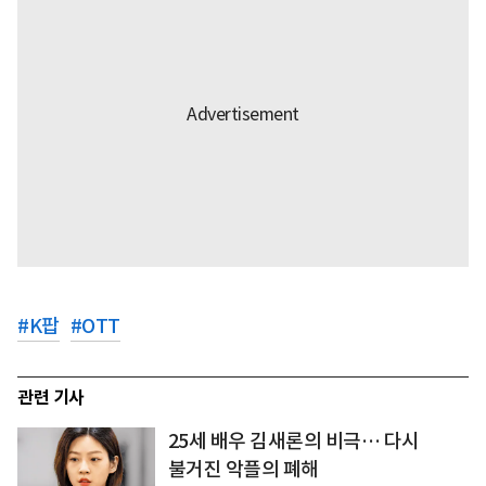
#
K팝
#
OTT
관련 기사
25세 배우 김새론의 비극… 다시
불거진 악플의 폐해