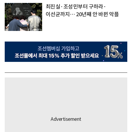
최진실·조성민부터 구하라·
이선균까지… 20년째 안 바뀐 악플