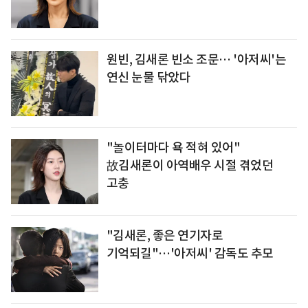
원빈, 김새론 빈소 조문… '아저씨'는
연신 눈물 닦았다
"놀이터마다 욕 적혀 있어"
故김새론이 아역배우 시절 겪었던
고충
"김새론, 좋은 연기자로
기억되길"…'아저씨' 감독도 추모