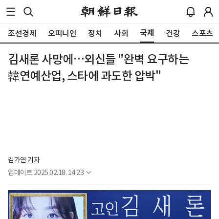
국제
조선경제
오피니언
정치
사회
건강
스포츠
김새론 사망에…외신들 "완벽 요구하는
韓연예산업, 스타에 과도한 압박"
김가연 기자
업데이트
2025.02.18. 14:23