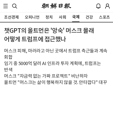
국제
조선경제
오피니언
정치
사회
건강
스포츠
챗GPT의 올트먼은 '앙숙' 머스크 몰래
어떻게 트럼프에 접근했나
머스크 피해, 마러라고 아닌 곳에서 트럼프 측근들과 계속
회합
임기 중 5000억 달러 AI 인프라 투자 계획에, 트럼프는
반색
머스크 "자금력 없는 가짜 프로젝트" 비난하자
올트먼 "머스크는 삶이 행복하지 않을 것. 안타깝다" 대꾸