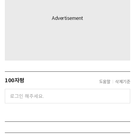
100자평
도움말
삭제기준