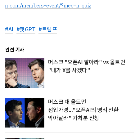
n.com/members-event/?mec=n_quiz
#
AI
#
챗GPT
#
트럼프
관련 기사
머스크 "오픈AI 팔아라" vs 올트먼
"내가 X를 사겠다"
머스크 대 올트먼
점입가경..."오픈AI의 영리 전환
막아달라" 가처분 신청