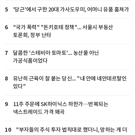
5
'당근'에서 구한 20대 가사도우미, 어머니 유품 훔쳐가
6
"국가 폭력" "돈키호테 정책"... 서울시 부동산
토론회, 정부 난타
7
달콤한 '스테비아 토마토'... 농산물 아닌
가공식품이었다
8
유난히 근육이 잘 붙는 당신... "내 안에 네안데르탈인
있다"
9
11주 주문에 SK하이닉스 하한가…반복되는
넥스트레이드 가격 왜곡
10
"부자들의 주식 투자 법칙대로 했더니, 망하는 게 더