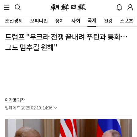
국제
조선경제
오피니언
정치
사회
건강
스포츠
트럼프 "우크라 전쟁 끝내려 푸틴과 통화…
그도 멈추길 원해"
이가영 기자
업데이트
2025.02.10. 14:36