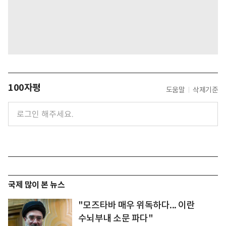
100자평
도움말
삭제기준
국제 많이 본 뉴스
"모즈타바 매우 위독하다... 이란
수뇌부내 소문 파다"