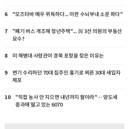
6
"모즈타바 매우 위독하다... 이란 수뇌부내 소문 파다"
7
"폐기 버스 개조해 청년주택"... 與 3선 의원의 부동산
묘수?
8
미 해병대 사령관이 경북 포항을 찾은 이유는
9
변기 수리하던 70대 집주인 흉기로 찌른 30대 세입자
체포
10
"직접 농사 안 지으면 내년까지 팔아라"… 양도세
중과에 떨고 있는 6070