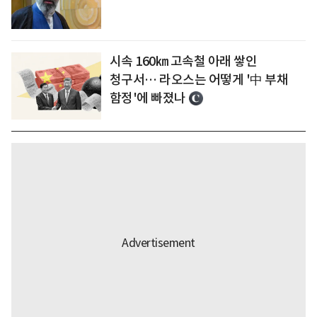
시속 160㎞ 고속철 아래 쌓인
청구서… 라오스는 어떻게 '中 부채
함정'에 빠졌나