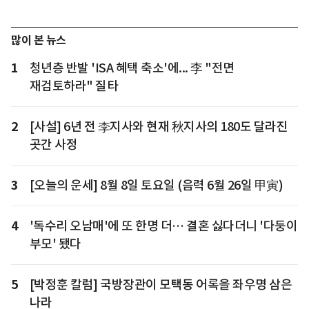
많이 본 뉴스
1
청년층 반발 'ISA 혜택 축소'에... 李 "전면
재검토하라" 질타
2
[사설] 6년 전 李지사와 현재 秋지사의 180도 달라진
곳간 사정
3
[오늘의 운세] 8월 8일 토요일 (음력 6월 26일 甲寅)
4
'독수리 오남매'에 또 한명 더… 결혼 싫다더니 '다둥이
부모' 됐다
5
[박정훈 칼럼] 국방장관이 모택동 어록을 좌우명 삼은
나라