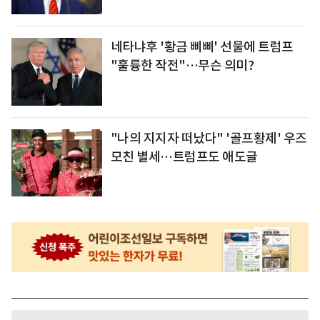
네타냐후 '황금 삐삐' 선물에 트럼프
"훌륭한 작전"…무슨 의미?
"나의 지지자 떠났다" '골프황제' 우즈
모친 별세…트럼프도 애도글