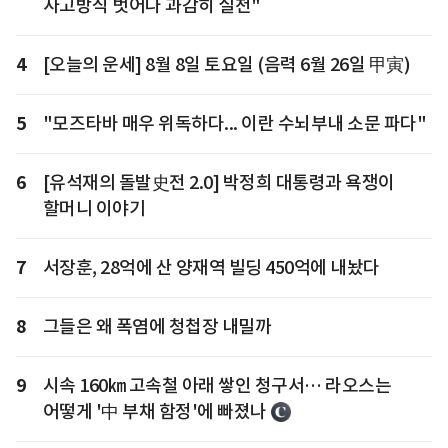
사고방식 벗어나 과감히 실천"
4
[오늘의 운세] 8월 8일 토요일 (음력 6월 26일 甲寅)
5
"모즈타바 매우 위독하다... 이란 수뇌부내 소문 파다"
6
[유석재의 돌발史전 2.0] 박정희 대통령과 욕쟁이
할머니 이야기
7
서장훈, 28억에 산 양재역 빌딩 450억에 내놨다
8
그들은 왜 폭염에 청첩장 내밀까
9
시속 160㎞ 고속철 아래 쌓인 청구서… 라오스는
어떻게 '中 부채 함정'에 빠졌나