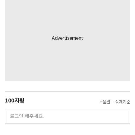
100자평
도움말
삭제기준