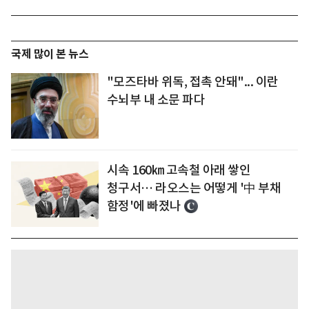
국제 많이 본 뉴스
"모즈타바 위독, 접촉 안돼"... 이란
수뇌부 내 소문 파다
시속 160㎞ 고속철 아래 쌓인
청구서… 라오스는 어떻게 '中 부채
함정'에 빠졌나