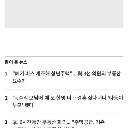
많이 본 뉴스
1
"폐기 버스 개조해 청년주택"... 與 3선 의원의 부동산
묘수?
2
'독수리 오남매'에 또 한명 더… 결혼 싫다더니 '다둥이
부모' 됐다
3
李, 6시간동안 부동산 회의... "주택공급, 기존