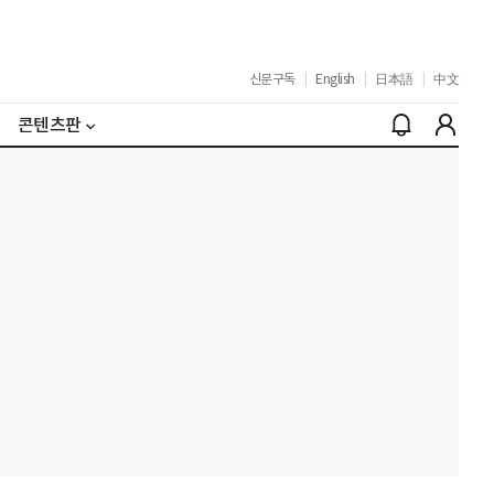
신문구독
|
English
|
日本語
|
中文
콘텐츠판