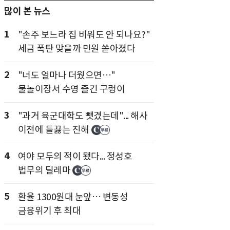
많이 본 뉴스
1
"손주 보느라 집 비워도 안 되나요?"
세금 폭탄 맞을까 민원 쏟아졌다
2
"너도 얼마나 더웠으면…"
물놀이장서 수영 즐긴 구렁이
3
"과거 육군대학도 뺏겼는데"... 해사
이전에 들끓는 진해
4
여야 모두의 적이 됐다... 정성호
법무의 딜레마
5
환율 1300원대 눈앞… 변동성
금융위기 후 최대