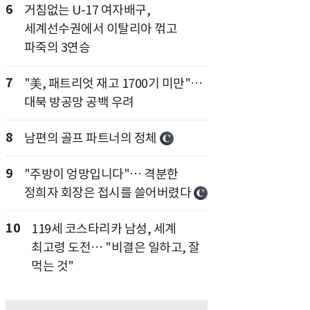
6
거침없는 U-17 여자배구,
세계선수권에서 이탈리아 꺾고
파죽의 3연승
7
"美, 패트리엇 재고 1700기 미만"…
대북 방공망 공백 우려
8
남편의 골프 파트너의 정체
9
"주방이 엉망입니다"… 격분한
정희자 회장은 접시를 쓸어버렸다
10
119세 코스타리카 남성, 세계
최고령 도전… "비결은 일하고, 잘
먹는 것"