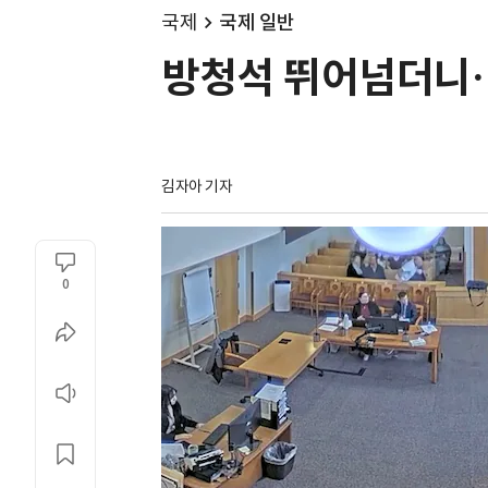
국제
국제 일반
방청석 뛰어넘더니…
김자아 기자
0