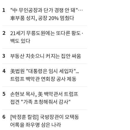
1
"中 무인공장과 단가 경쟁 안 돼"…
車부품 성지, 공장 20% 멈췄다
2
21세기 무릉도원에는 또다른 황도·
백도 있다
3
부동산 치솟으니 커지는 집안 싸움
4
美법원 "대통령은 임시 세입자"...
트럼프 백악관 연회장 공사 제동
5
손현보 목사, 美 백악관서 트럼프
접견 "가족 초청해줘서 감사"
6
[박정훈 칼럼] 국방장관이 모택동
어록을 좌우명 삼은 나라