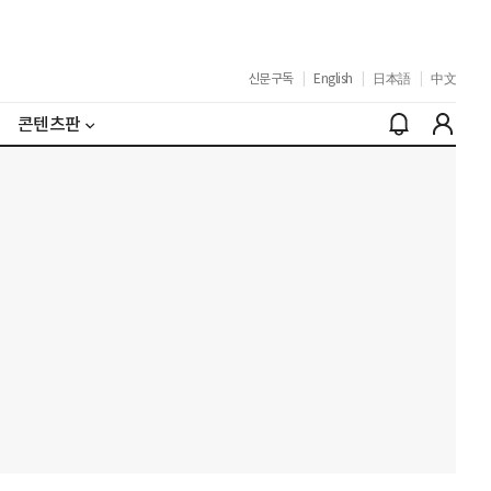
신문구독
|
English
|
日本語
|
中文
콘텐츠판