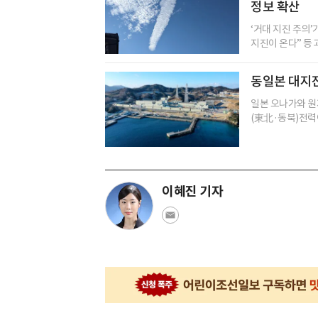
정보 확산
‘거대 지진 주의’
지진이 온다” 등 
동일본 대지진
일본 오나가와 원
(東北·동북)전력이
이혜진 기자