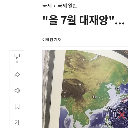
국제
국제 일반
"올 7월 대재앙".
이혜진 기자
0