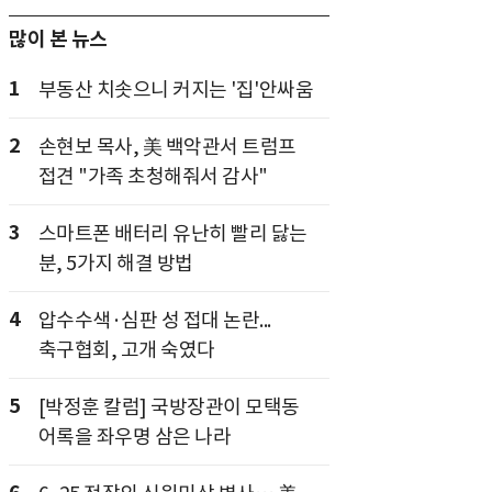
많이 본 뉴스
1
부동산 치솟으니 커지는 '집'안싸움
2
손현보 목사, 美 백악관서 트럼프
접견 "가족 초청해줘서 감사"
3
스마트폰 배터리 유난히 빨리 닳는
분, 5가지 해결 방법
4
압수수색·심판 성 접대 논란...
축구협회, 고개 숙였다
5
[박정훈 칼럼] 국방장관이 모택동
어록을 좌우명 삼은 나라