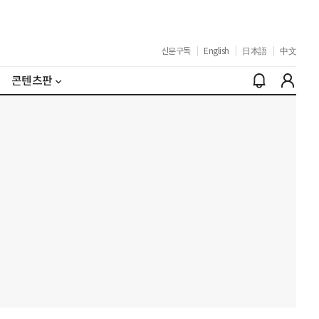
신문구독
|
English
|
日本語
|
中文
콘텐츠판