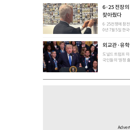
6·25 전장의
찾아줬다
6·25전쟁에 참전한
0년 7월 5일 한국
외교관·유학
도널드 트럼프 미
국인들의 ‘원정 출