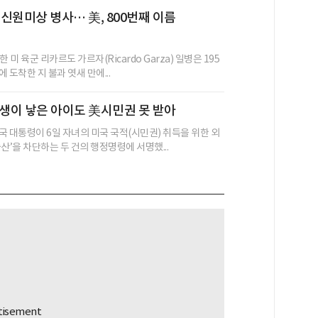
 신원미상 병사… 美, 800번째 이름
 미 육군 리카르도 가르자(Ricardo Garza) 일병은 195
에 도착한 지 불과 엿새 만에...
생이 낳은 아이도 美시민권 못 받아
국 대통령이 6일 자녀의 미국 국적(시민권) 취득을 위한 외
산’을 차단하는 두 건의 행정명령에 서명했...