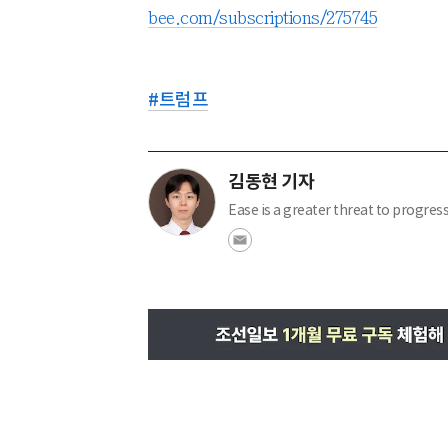
bee.com/subscriptions/275745
#
트럼프
김동현 기자
Ease is a greater threat to progres