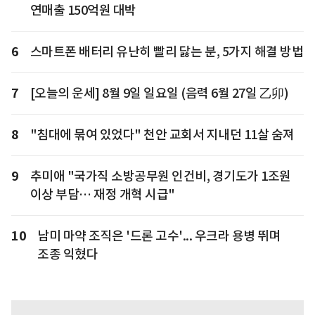
연매출 150억원 대박
6
스마트폰 배터리 유난히 빨리 닳는 분, 5가지 해결 방법
7
[오늘의 운세] 8월 9일 일요일 (음력 6월 27일 乙卯)
8
"침대에 묶여 있었다" 천안 교회서 지내던 11살 숨져
9
추미애 "국가직 소방공무원 인건비, 경기도가 1조원
이상 부담… 재정 개혁 시급"
10
남미 마약 조직은 '드론 고수'... 우크라 용병 뛰며
조종 익혔다