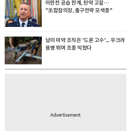
이란전 공습 한계, 탄약 고갈…
"美합참의장, 출구전략 모색중"
남미 마약 조직은 '드론 고수'... 우크라
용병 뛰며 조종 익혔다