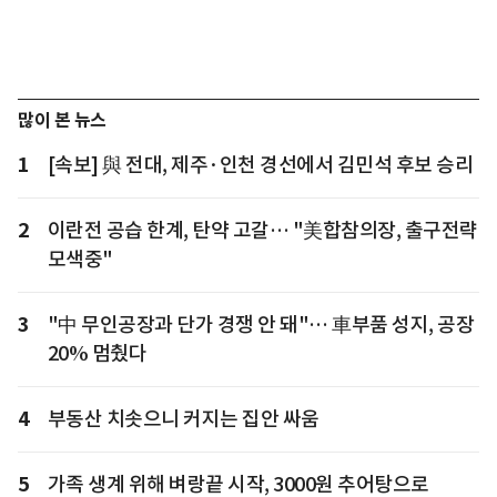
많이 본 뉴스
1
[속보] 與 전대, 제주·인천 경선에서 김민석 후보 승리
2
이란전 공습 한계, 탄약 고갈… "美합참의장, 출구전략
모색중"
3
"中 무인공장과 단가 경쟁 안 돼"… 車부품 성지, 공장
20% 멈췄다
4
부동산 치솟으니 커지는 집안 싸움
5
가족 생계 위해 벼랑끝 시작, 3000원 추어탕으로