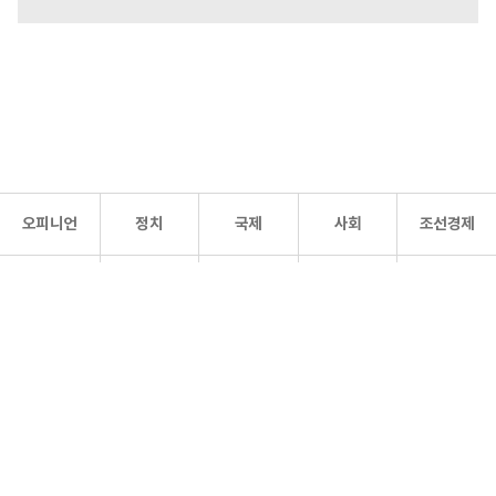
오피니언
정치
국제
사회
조선경제
문화·
조선
스포츠
건강
조선몰
연예
리더스
조선일보 공식 SNS
개인정보처리방침
사이트맵