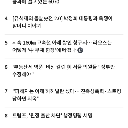
중과에 떨고 있는 6070
4
[유석재의 돌발史전 2.0] 박정희 대통령과 욕쟁이
할머니 이야기
5
시속 160㎞ 고속철 아래 쌓인 청구서… 라오스는
어떻게 '中 부채 함정'에 빠졌나
6
'부동산세 역풍' 비상 걸린 與 서울 의원들 "정부안
수정해야"
7
"피해자는 이제 허허벌판 섰다… 친족성폭력·스토킹
당하면 지옥"
8
트럼프, '원정 출산 차단' 행정명령 서명