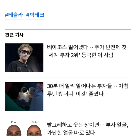
#
테슬라
#
빅테크
관련 기사
베이조스 밀어냈다… 주가 반전에 첫
'세계 부자 2위' 등극한 이 사람
30분 더 일찍 일어나는 부자들… 아침
루틴 봤더니 '이것' 즐겼다
발그레하고 웃는 상이면… 부자 얼굴,
가난한 얼굴 따로 있다