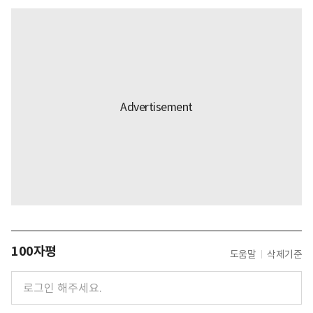
100자평
도움말
삭제기준