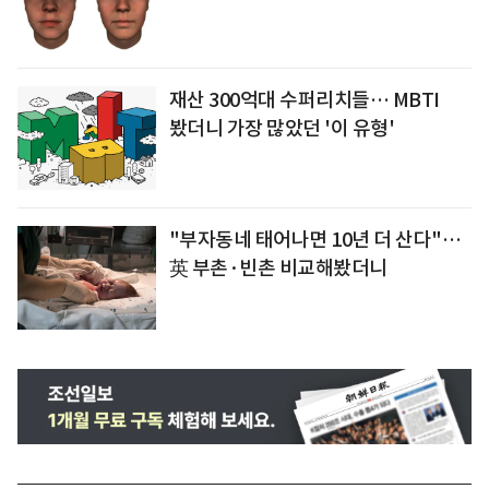
재산 300억대 수퍼리치들… MBTI
봤더니 가장 많았던 '이 유형'
"부자동네 태어나면 10년 더 산다"…
英 부촌·빈촌 비교해봤더니