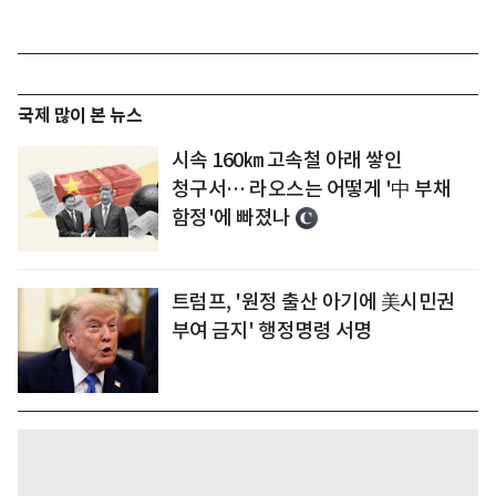
국제 많이 본 뉴스
시속 160㎞ 고속철 아래 쌓인
청구서… 라오스는 어떻게 '中 부채
함정'에 빠졌나
트럼프, '원정 출산 아기에 美시민권
부여 금지' 행정명령 서명