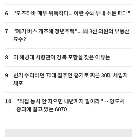
6
"모즈타바 매우 위독하다... 이란 수뇌부내 소문 파다"
7
"폐기 버스 개조해 청년주택"... 與 3선 의원의 부동산
묘수?
8
미 해병대 사령관이 경북 포항을 찾은 이유는
9
변기 수리하던 70대 집주인 흉기로 찌른 30대 세입자
체포
10
"직접 농사 안 지으면 내년까지 팔아라"… 양도세
중과에 떨고 있는 6070