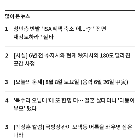
많이 본 뉴스
1
청년층 반발 'ISA 혜택 축소'에... 李 "전면
재검토하라" 질타
2
[사설] 6년 전 李지사와 현재 秋지사의 180도 달라진
곳간 사정
3
[오늘의 운세] 8월 8일 토요일 (음력 6월 26일 甲寅)
4
'독수리 오남매'에 또 한명 더… 결혼 싫다더니 '다둥이
부모' 됐다
5
[박정훈 칼럼] 국방장관이 모택동 어록을 좌우명 삼은
나라