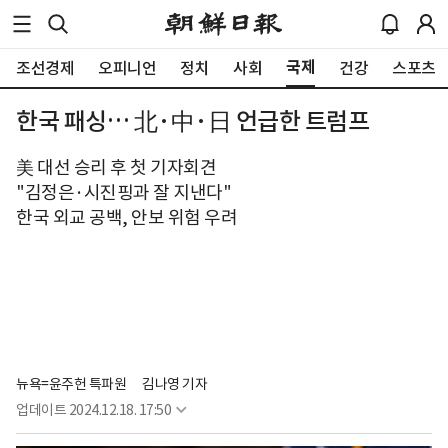
국제
조선경제
오피니언
정치
사회
건강
스포츠
한국 패싱… 北·中·日 언급한 트럼프
美 대선 승리 후 첫 기자회견
"김정은·시진핑과 잘 지낸다"
한국 외교 공백, 안보 위험 우려
뉴욕=윤주헌 특파원
김나영 기자
업데이트
2024.12.18. 17:50