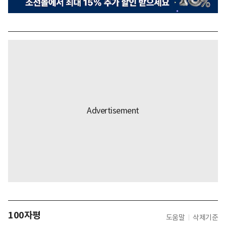
100자평
도움말
삭제기준