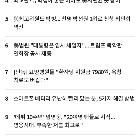
4
외교관·유학생이 낳은 아이도 美시민권 못 받아
5
與최고위원도 박빙... 친명 박선원 1위로 친청 최민희
역전
6
美법원 "대통령은 임시 세입자"... 트럼프 백악관
연회장 공사 제동
7
[단독] 요양병원들 "환자당 지원금 7980원, 욕창
치료도 버겁다"
8
스마트폰 배터리 유난히 빨리 닳는 분, 5가지 해결 방법
9
'데뷔 10주년' 임영웅, "20여명 팬들로 시작...
영웅시대, 부족한 저를 최고로"