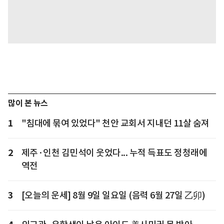
많이 본 뉴스
1
"침대에 묶여 있었다" 천안 교회서 지내던 11살 숨져
2
제주·인천 김민석이 웃었다... 누적 득표도 정청래에
역전
3
[오늘의 운세] 8월 9일 일요일 (음력 6월 27일 乙卯)