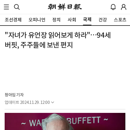
국제
조선경제
오피니언
정치
사회
건강
스포츠
"자녀가 유언장 읽어보게 하라"…94세
버핏, 주주들에 보낸 편지
정아임 기자
업데이트
2024.11.29. 12:00