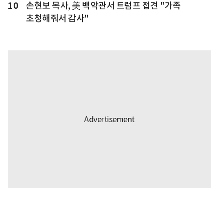
10
손현보 목사, 美 백악관서 트럼프 접견 "가족
초청해줘서 감사"