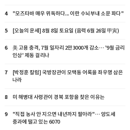
4
"모즈타바 매우 위독하다... 이란 수뇌부내 소문 파다"
5
[오늘의 운세] 8월 8일 토요일 (음력 6월 26일 甲寅)
6
美 고용 충격, 7월 일자리 2만3000개 감소… '9월 금리
인상' 제동 걸리나
7
[박정훈 칼럼] 국방장관이 모택동 어록을 좌우명 삼은
나라
8
미 해병대 사령관이 경북 포항을 찾은 이유는
9
"직접 농사 안 지으면 내년까지 팔아라"… 양도세
중과에 떨고 있는 6070