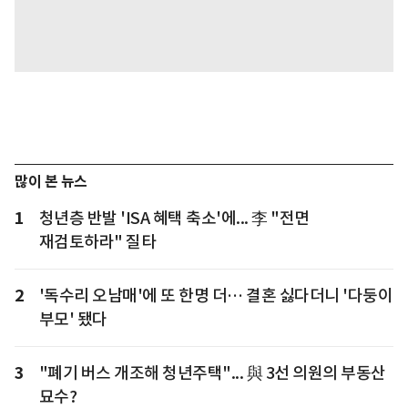
많이 본 뉴스
1
청년층 반발 'ISA 혜택 축소'에... 李 "전면
재검토하라" 질타
2
'독수리 오남매'에 또 한명 더… 결혼 싫다더니 '다둥이
부모' 됐다
3
"폐기 버스 개조해 청년주택"... 與 3선 의원의 부동산
묘수?