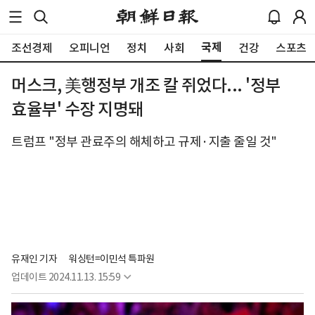
국제
조선경제
오피니언
정치
사회
건강
스포츠
머스크, 美행정부 개조 칼 쥐었다... '정부
효율부' 수장 지명돼
트럼프 "정부 관료주의 해체하고 규제·지출 줄일 것"
유재인 기자
워싱턴=이민석 특파원
업데이트
2024.11.13. 15:59