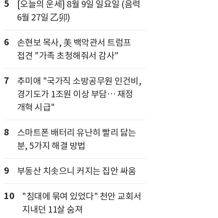
5
[오늘의 운세] 8월 9일 일요일 (음력
6월 27일 乙卯)
6
손현보 목사, 美 백악관서 트럼프
접견 "가족 초청해줘서 감사"
7
추미애 "국가직 소방공무원 인건비,
경기도가 1조원 이상 부담… 재정
개혁 시급"
8
스마트폰 배터리 유난히 빨리 닳는
분, 5가지 해결 방법
9
부동산 치솟으니 커지는 집안 싸움
10
"침대에 묶여 있었다" 천안 교회서
지내던 11살 숨져