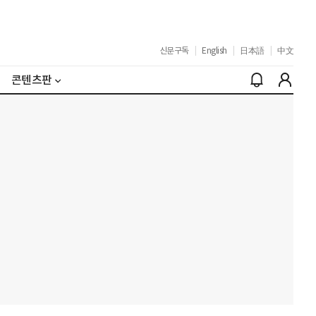
신문구독
|
English
|
日本語
|
中文
콘텐츠판