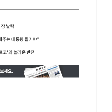
국장 발탁
내주는 대통령 될거야"
마르코'의 놀라운 반전