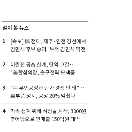
많이 본 뉴스
1
[속보] 與 전대, 제주·인천 경선에서
김민석 후보 승리...누적 김민석 역전
2
이란전 공습 한계, 탄약 고갈…
"美합참의장, 출구전략 모색중"
3
"中 무인공장과 단가 경쟁 안 돼"…
車부품 성지, 공장 20% 멈췄다
4
가족 생계 위해 벼랑끝 시작, 3000원
추어탕으로 연매출 150억원 대박