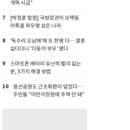
개혁 시급"
7
[박정훈 칼럼] 국방장관이 모택동
어록을 좌우명 삼은 나라
8
'독수리 오남매'에 또 한명 더… 결혼
싫다더니 '다둥이 부모' 됐다
9
스마트폰 배터리 유난히 빨리 닳는
분, 5가지 해결 방법
10
용산공원도 근조화환이 덮었다…
주민들 "어린이정원에 주택 안 돼"