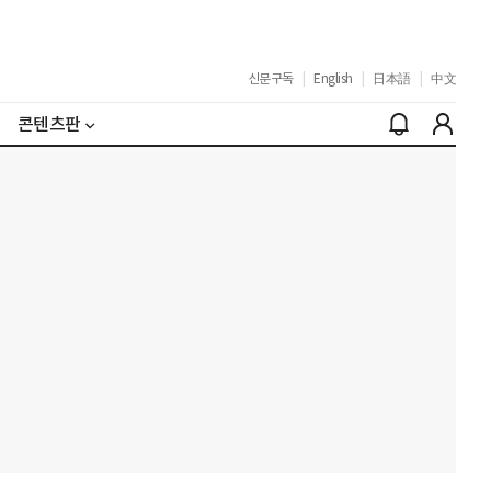
신문구독
|
English
|
日本語
|
中文
콘텐츠판