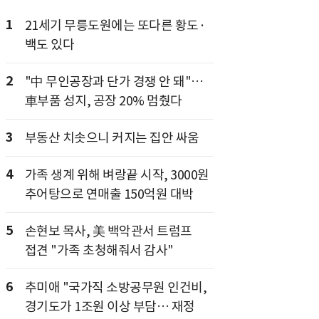
1
21세기 무릉도원에는 또다른 황도·
백도 있다
2
"中 무인공장과 단가 경쟁 안 돼"…
車부품 성지, 공장 20% 멈췄다
3
부동산 치솟으니 커지는 집안 싸움
4
가족 생계 위해 벼랑끝 시작, 3000원
추어탕으로 연매출 150억원 대박
5
손현보 목사, 美 백악관서 트럼프
접견 "가족 초청해줘서 감사"
6
추미애 "국가직 소방공무원 인건비,
경기도가 1조원 이상 부담… 재정