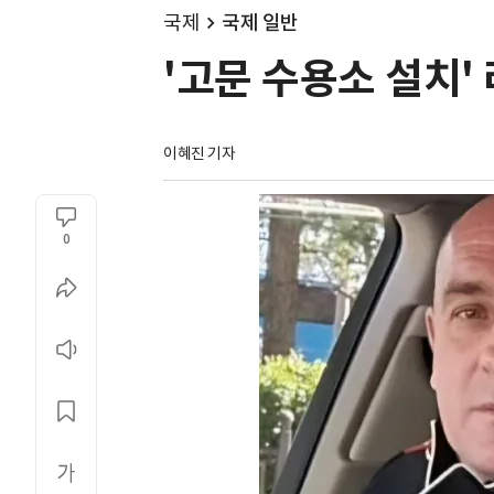
국제
국제 일반
'고문 수용소 설치'
이혜진 기자
0