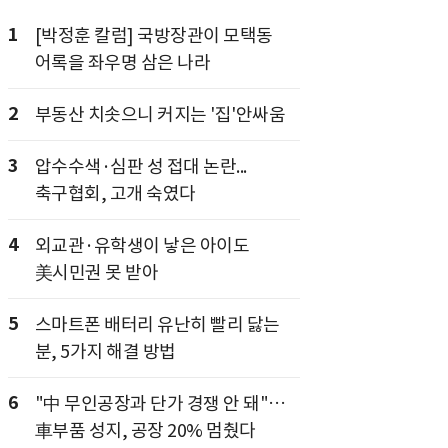
1
[박정훈 칼럼] 국방장관이 모택동
어록을 좌우명 삼은 나라
2
부동산 치솟으니 커지는 '집'안싸움
3
압수수색·심판 성 접대 논란...
축구협회, 고개 숙였다
4
외교관·유학생이 낳은 아이도
美시민권 못 받아
5
스마트폰 배터리 유난히 빨리 닳는
분, 5가지 해결 방법
6
"中 무인공장과 단가 경쟁 안 돼"…
車부품 성지, 공장 20% 멈췄다