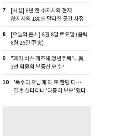
7
[사설] 6년 전 李지사와 현재
秋지사의 180도 달라진 곳간 사정
8
[오늘의 운세] 8월 8일 토요일 (음력
6월 26일 甲寅)
9
"폐기 버스 개조해 청년주택"... 與
3선 의원의 부동산 묘수?
10
'독수리 오남매'에 또 한명 더…
결혼 싫다더니 '다둥이 부모' 됐다