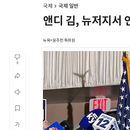
국제
국제 일반
앤디 김, 뉴저지서 
뉴욕=윤주헌 특파원
0