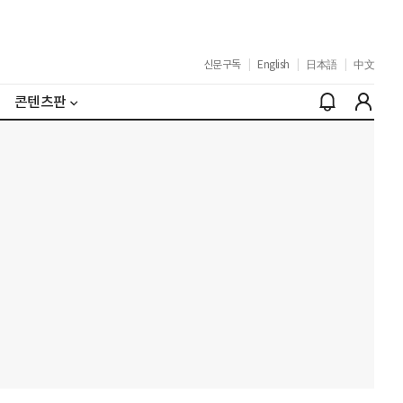
신문구독
|
English
|
日本語
|
中文
콘텐츠판