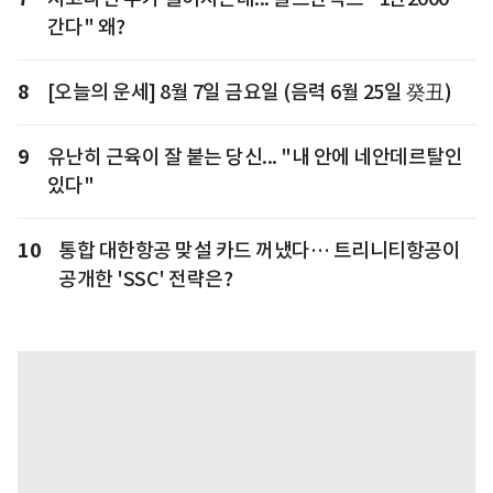
간다" 왜?
8
[오늘의 운세] 8월 7일 금요일 (음력 6월 25일 癸丑)
9
유난히 근육이 잘 붙는 당신... "내 안에 네안데르탈인
있다"
10
통합 대한항공 맞설 카드 꺼냈다… 트리니티항공이
공개한 'SSC' 전략은?