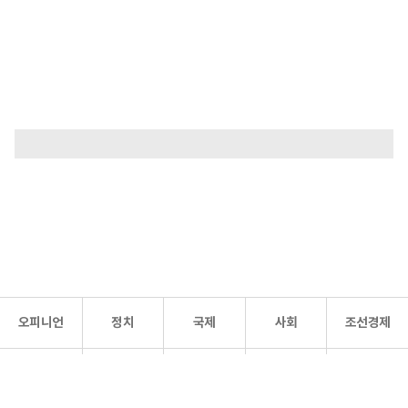
오피니언
정치
국제
사회
조선경제
문화·
조선
스포츠
건강
조선몰
연예
리더스