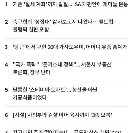
1
기존 '절세 계좌'까지 칼질... ISA 개편안에 개미들 분통
2
축구협회 '성접대' 감사보고서 나왔다… 월드컵·
올림픽 심판 포함
3
'당근'에서 구한 20대 가사도우미, 어머니 유품 훔쳐가
4
"국가 폭력" "돈키호테 정책"... 서울시 부동산
토론회, 정부 난타
5
달콤한 '스테비아 토마토'... 농산물 아닌
가공식품이었다
6
[사설] 사법부와 검찰 이어 육사까지 '3종 보복'
7
자고나면 주가 떨어지는데... 골드만삭스 "1만2000