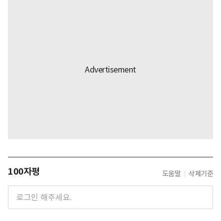
100자평
도움말
삭제기준