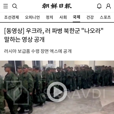
국제
조선경제
오피니언
정치
사회
건강
스포츠
[동영상] 우크라, 러 파병 북한군 "나오라"
말하는 영상 공개
러시아 보급품 수령 장면 엑스에 공개