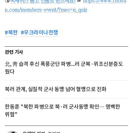
🌎
국제퀴즈 풀고 선물도 받으세요!
☞
https://www.chosu
n.com/members-event/?mec=n_quiz
#
북한
#
우크라이나전쟁
관련 기사
北, 靑 습격 후신 폭풍군단 파병...러 군복·위조신분증도
줬다
북러 관계, 실질적 군사 동맹 넘어 혈맹으로 진화
한동훈 "북한 파병으로 북·러 군사동맹 확인… 명백한
위협"