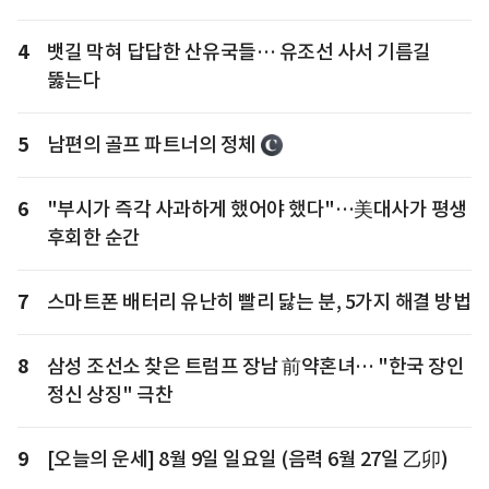
4
뱃길 막혀 답답한 산유국들… 유조선 사서 기름길
뚫는다
5
남편의 골프 파트너의 정체
6
"부시가 즉각 사과하게 했어야 했다"…美대사가 평생
후회한 순간
7
스마트폰 배터리 유난히 빨리 닳는 분, 5가지 해결 방법
8
삼성 조선소 찾은 트럼프 장남 前약혼녀… "한국 장인
정신 상징" 극찬
9
[오늘의 운세] 8월 9일 일요일 (음력 6월 27일 乙卯)