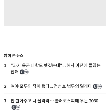
많이 본 뉴스
1
"과거 육군 대학도 뺏겼는데"... 해사 이전에 들끓는
진해
2
여야 모두의 적이 됐다... 정성호 법무의 딜레마
3
판 깔아주고 나 몰라라… 롤러코스피에 우는 2030