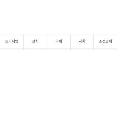
오피니언
정치
국제
사회
조선경제
문화·
조선
스포츠
건강
조선몰
연예
리더스
조선일보 공식 SNS
개인정보처리방침
사이트맵
Copyright 조선일보 All rights reserved. 무단 전재 및 재배포 금지.