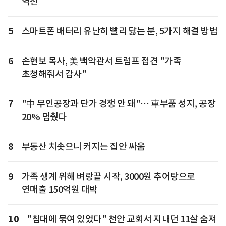
역전
5
스마트폰 배터리 유난히 빨리 닳는 분, 5가지 해결 방법
6
손현보 목사, 美 백악관서 트럼프 접견 "가족
초청해줘서 감사"
7
"中 무인공장과 단가 경쟁 안 돼"… 車부품 성지, 공장
20% 멈췄다
8
부동산 치솟으니 커지는 집안 싸움
9
가족 생계 위해 벼랑끝 시작, 3000원 추어탕으로
연매출 150억원 대박
10
"침대에 묶여 있었다" 천안 교회서 지내던 11살 숨져