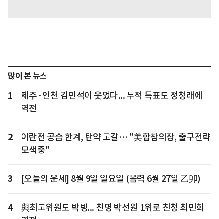
많이 본 뉴스
1
제주·인천 김민석이 웃었다... 누적 득표도 정청래에
역전
2
이란전 공습 한계, 탄약 고갈… "美합참의장, 출구전략
모색중"
3
[오늘의 운세] 8월 9일 일요일 (음력 6월 27일 乙卯)
4
與최고위원도 박빙... 친명 박선원 1위로 친청 최민희