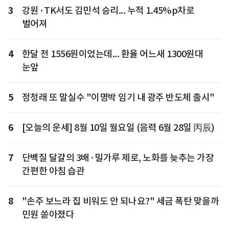
3
강원·TK서도 김민석 승리... 누적 1.45%p차로
벌어져
4
한달 전 1556원이었는데... 환율 어느새 1300원대
눈앞
5
정청래 또 말실수 "이명박 임기 내 광주 반도체 출시"
6
[오늘의 운세] 8월 10일 월요일 (음력 6월 28일 丙辰)
7
단백질 달걀의 3배·밀가루 제로, 노화를 늦추는 가장
간편한 아침 습관
8
"손주 보느라 집 비워도 안 되나요?" 세금 폭탄 맞을까
민원 쏟아졌다