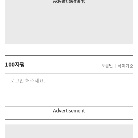
100자평
도움말
삭제기준