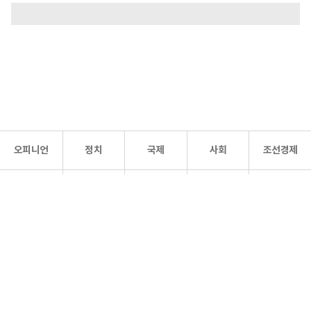
오피니언
정치
국제
사회
조선경제
문화·
조선
스포츠
건강
조선몰
연예
리더스
조선일보 공식 SNS
개인정보처리방침
사이트맵