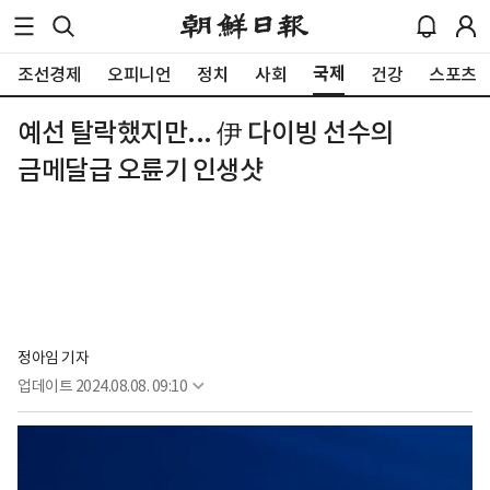
국제
조선경제
오피니언
정치
사회
건강
스포츠
예선 탈락했지만... 伊 다이빙 선수의
금메달급 오륜기 인생샷
정아임 기자
업데이트
2024.08.08. 09:10