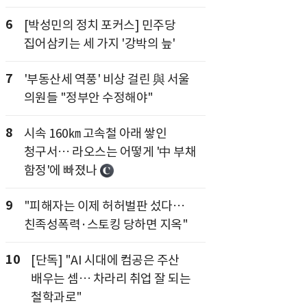
6
[박성민의 정치 포커스] 민주당
집어삼키는 세 가지 '강박의 늪'
7
'부동산세 역풍' 비상 걸린 與 서울
의원들 "정부안 수정해야"
8
시속 160㎞ 고속철 아래 쌓인
청구서… 라오스는 어떻게 '中 부채
함정'에 빠졌나
9
"피해자는 이제 허허벌판 섰다…
친족성폭력·스토킹 당하면 지옥"
10
[단독] "AI 시대에 컴공은 주산
배우는 셈… 차라리 취업 잘 되는
철학과로"