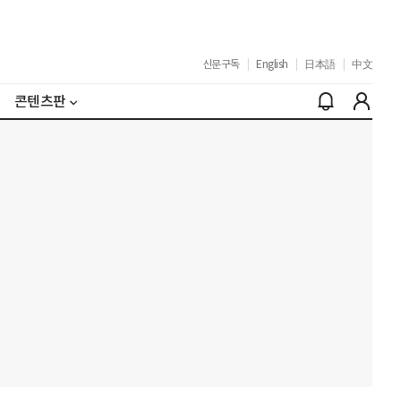
신문구독
|
English
|
日本語
|
中文
콘텐츠판