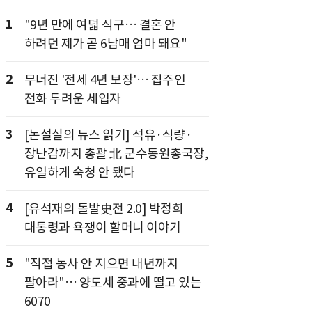
1
"9년 만에 여덟 식구… 결혼 안
하려던 제가 곧 6남매 엄마 돼요"
2
무너진 '전세 4년 보장'… 집주인
전화 두려운 세입자
3
[논설실의 뉴스 읽기] 석유·식량·
장난감까지 총괄 北 군수동원총국장,
유일하게 숙청 안 됐다
4
[유석재의 돌발史전 2.0] 박정희
대통령과 욕쟁이 할머니 이야기
5
"직접 농사 안 지으면 내년까지
팔아라"… 양도세 중과에 떨고 있는
6070