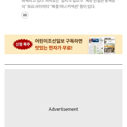
파헤치고 있다. 저서로는 '딥시크 딥쇼크' '세상 친절한 중국상
식' 'AI소사이어티' '북중 머니 커넥션' 등이 있다.