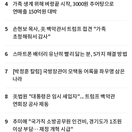
4
가족 생계 위해 벼랑끝 시작, 3000원 추어탕으로
연매출 150억원 대박
5
손현보 목사, 美 백악관서 트럼프 접견 "가족
초청해줘서 감사"
6
스마트폰 배터리 유난히 빨리 닳는 분, 5가지 해결 방법
7
[박정훈 칼럼] 국방장관이 모택동 어록을 좌우명 삼은
나라
8
美법원 "대통령은 임시 세입자"... 트럼프 백악관
연회장 공사 제동
9
추미애 "국가직 소방공무원 인건비, 경기도가 1조원
이상 부담… 재정 개혁 시급"