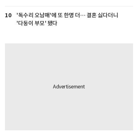
10
'독수리 오남매'에 또 한명 더… 결혼 싫다더니
'다둥이 부모' 됐다