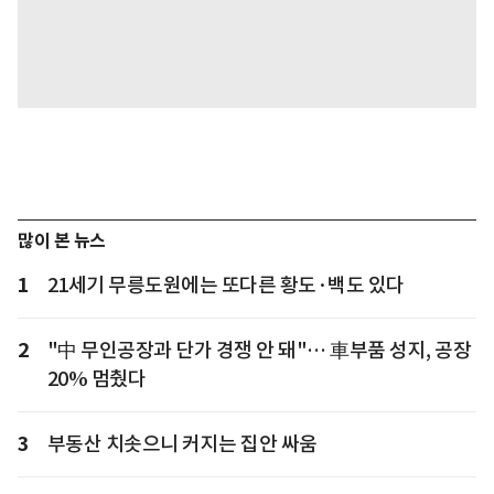
많이 본 뉴스
1
21세기 무릉도원에는 또다른 황도·백도 있다
2
"中 무인공장과 단가 경쟁 안 돼"… 車부품 성지, 공장
20% 멈췄다
3
부동산 치솟으니 커지는 집안 싸움