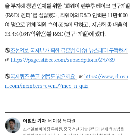
을 투자해 청년 인재를 위한 ‘화웨이 롄추후 레이크 연구개발
(R&D) 센터’를 설립했다. 화웨이의 R&D 인력은 11만4000
여 명으로 전체 직원 수의 55%에 달하고, 지난해 총 매출의
23.4%(1647억위안)를 R&D(연구·개발)에 썼다.
🌎
조선일보 국제부가 픽한 글로벌 이슈! 뉴스레터 구독하기
☞
https://page.stibee.com/subscriptions/275739
🌎
국제퀴즈 풀고 선물도 받으세요!
☞
https://www.chosu
n.com/members-event/?mec=n_quiz
이벌찬 기자
베이징 특파원
조선일보 베이징 특파원. 중국 첨단 기술 전략과 천재 육성법을