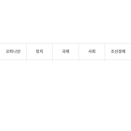
오피니언
정치
국제
사회
조선경제
문화·
조선
스포츠
건강
조선몰
연예
리더스
조선일보 공식 SNS
개인정보처리방침
사이트맵
Copyright 조선일보 All rights reserved. 무단 전재 및 재배포 금지.