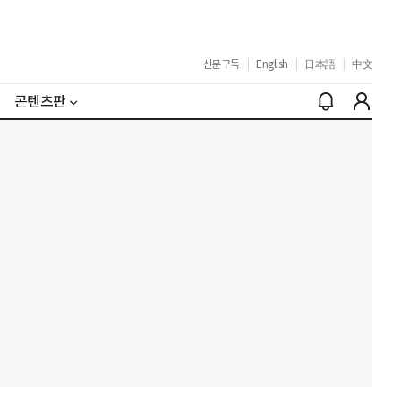
신문구독
|
English
|
日本語
|
中文
콘텐츠판