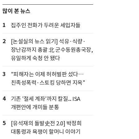
많이 본 뉴스
1
집주인 전화가 두려운 세입자들
2
[논설실의 뉴스 읽기] 석유·식량·
장난감까지 총괄 北 군수동원총국장,
유일하게 숙청 안 됐다
3
"피해자는 이제 허허벌판 섰다…
친족성폭력·스토킹 당하면 지옥"
4
기존 '절세 계좌'까지 칼질... ISA
개편안에 개미들 분통
5
[유석재의 돌발史전 2.0] 박정희
대통령과 욕쟁이 할머니 이야기