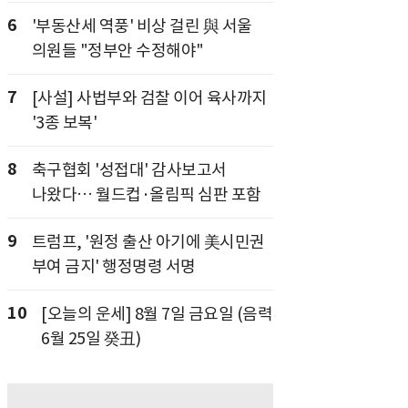
6
'부동산세 역풍' 비상 걸린 與 서울
의원들 "정부안 수정해야"
7
[사설] 사법부와 검찰 이어 육사까지
'3종 보복'
8
축구협회 '성접대' 감사보고서
나왔다… 월드컵·올림픽 심판 포함
9
트럼프, '원정 출산 아기에 美시민권
부여 금지' 행정명령 서명
10
[오늘의 운세] 8월 7일 금요일 (음력
6월 25일 癸丑)