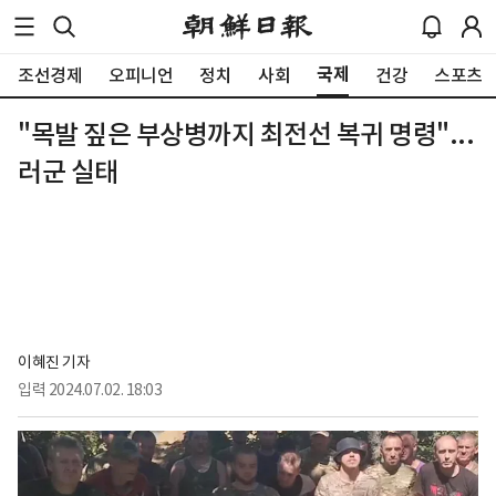
국제
조선경제
오피니언
정치
사회
건강
스포츠
"목발 짚은 부상병까지 최전선 복귀 명령"...
러군 실태
이혜진 기자
입력
2024.07.02. 18:03