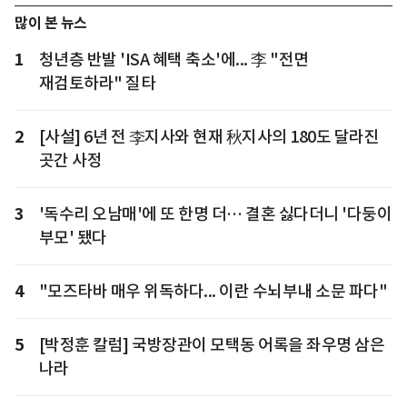
많이 본 뉴스
1
청년층 반발 'ISA 혜택 축소'에... 李 "전면
재검토하라" 질타
2
[사설] 6년 전 李지사와 현재 秋지사의 180도 달라진
곳간 사정
3
'독수리 오남매'에 또 한명 더… 결혼 싫다더니 '다둥이
부모' 됐다
4
"모즈타바 매우 위독하다... 이란 수뇌부내 소문 파다"
5
[박정훈 칼럼] 국방장관이 모택동 어록을 좌우명 삼은
나라