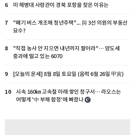
6
미 해병대 사령관이 경북 포항을 찾은 이유는
7
"폐기 버스 개조해 청년주택"... 與 3선 의원의 부동산
묘수?
8
"직접 농사 안 지으면 내년까지 팔아라"… 양도세
중과에 떨고 있는 6070
9
[오늘의 운세] 8월 8일 토요일 (음력 6월 26일 甲寅)
10
시속 160㎞ 고속철 아래 쌓인 청구서… 라오스는
어떻게 '中 부채 함정'에 빠졌나