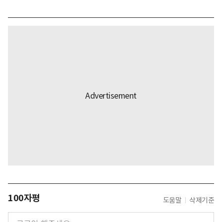
100자평
도움말
삭제기준