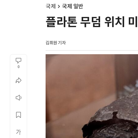
국제
국제 일반
플라톤 무덤 위치 미
김휘원 기자
0