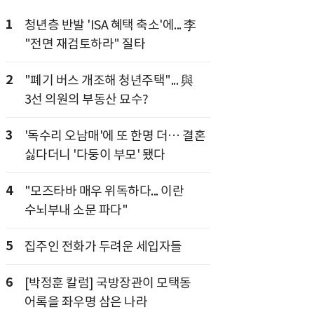
1
청년층 반발 'ISA 혜택 축소'에... 李
"전면 재검토하라" 질타
2
"폐기 버스 개조해 청년주택"... 與
3선 의원의 부동산 묘수?
3
'독수리 오남매'에 또 한명 더… 결혼
싫다더니 '다둥이 부모' 됐다
4
"모즈타바 매우 위독하다... 이란
수뇌부내 소문 파다"
5
집주인 전화가 두려운 세입자들
6
[박정훈 칼럼] 국방장관이 모택동
어록을 좌우명 삼은 나라