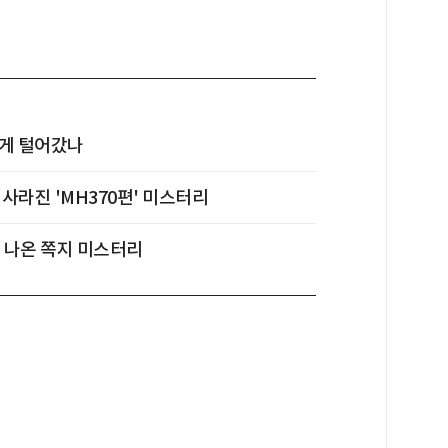
어떻게 털어갔나
사라진 'MH370편' 미스터리
서 나온 쪽지 미스터리