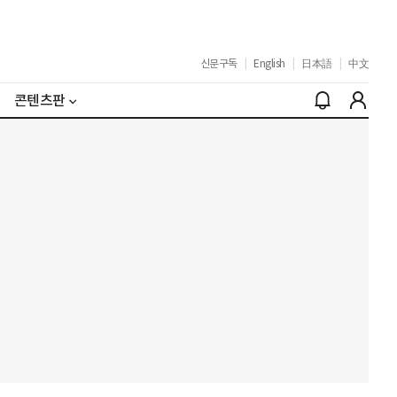
신문구독
|
English
|
日本語
|
中文
콘텐츠판