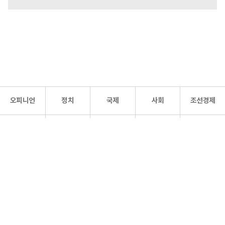
오피니언
정치
국제
사회
조선경제
문화·
조선
스포츠
건강
조선몰
연예
리더스
조선일보 공식 SNS
개인정보처리방침
사이트맵