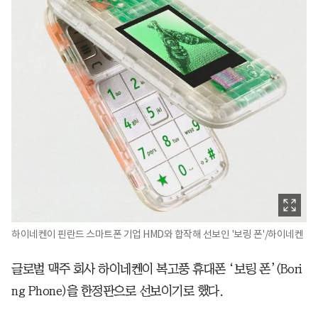
하이네켄이 핀란드 스마트폰 기업 HMD와 합작해 선보인 '보링 폰'/하이네켄
글로벌 맥주 회사 하이네켄이 복고풍 휴대폰 ‘보링 폰’(Bori
ng Phone)을 한정판으로 선보이기로 했다.