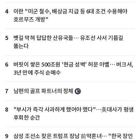
4
이란 "미군 철수, 배상금 지급 등 6대 조건 수용해야
호르무즈 개방"
5
뱃길 막혀 답답한 산유국들… 유조선 사서 기름길
뚫는다
6
버핏이 쌓은 500조원 '현금 성벽' 허문 아벨… 버크셔,
3년 만에 주식 순매수
7
남편의 골프 파트너의 정체
8
"부시가 즉각 사과하게 했어야 했다"…美대사가 평생
후회한 순간
9
삼성 조선소 찾은 트럼프 장남 前약혼녀… "한국 장인