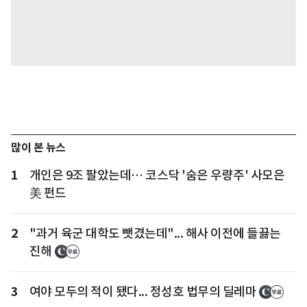
많이 본 뉴스
1
개인은 9조 팔았는데… 코스닥 '숨은 우량주' 사모은
美 펀드
2
"과거 육군 대학도 뺏겼는데"... 해사 이전에 들끓는
진해
3
여야 모두의 적이 됐다... 정성호 법무의 딜레마