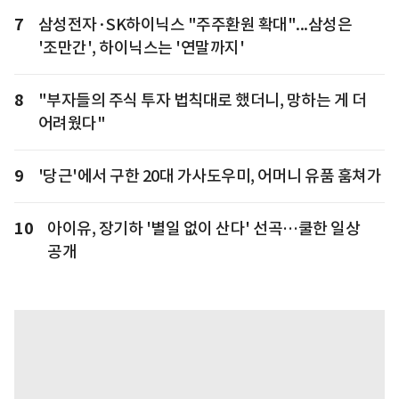
7
삼성전자·SK하이닉스 "주주환원 확대"...삼성은
'조만간', 하이닉스는 '연말까지'
8
"부자들의 주식 투자 법칙대로 했더니, 망하는 게 더
어려웠다"
9
'당근'에서 구한 20대 가사도우미, 어머니 유품 훔쳐가
10
아이유, 장기하 '별일 없이 산다' 선곡…쿨한 일상
공개