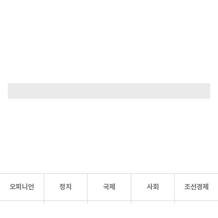
오피니언
정치
국제
사회
조선경제
문화·
조선
스포츠
건강
조선몰