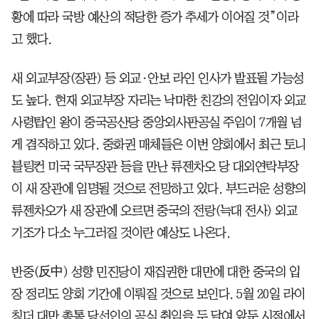
황에 따라 국방 예산의 적당한 증가 추세가 이어질 것”이라
고 했다.
새 외교부장(장관) 등 외교·안보 라인 인사가 발표될 가능성
도 높다. 현재 외교부장 자리는 낙마한 친강의 전임이자 외교
사령탑인 왕이 중국공산당 중앙외사판공실 주임이 7개월 넘
게 겸직하고 있다. 중화권 매체들은 이번 양회에서 최근 토니
블링컨 미국 국무장관 등을 만난 류젠차오 당 대외연락부장
이 새 장관에 임명될 것으로 전망하고 있다. 부드러운 성향의
류젠차오가 새 장관에 오르면 중국의 전랑(늑대 전사) 외교
기조가 다소 누그러질 것이란 예상도 나온다.
반중(反中) 성향 민진당이 재집권한 대만에 대한 중국의 입
장 정리도 양회 기간에 이뤄질 것으로 보인다. 5월 20일 라이
칭더 대만 총통 당선인의 공식 취임을 두 달여 앞둔 시점에서