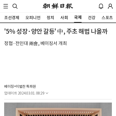
국제
조선경제
오피니언
정치
사회
건강
스포츠
'5% 성장·양안 갈등' 中, 주초 해법 나올까
정협·전인대 兩會, 베이징서 개최
베이징=이벌찬 특파원
업데이트
2024.03.01. 08:29