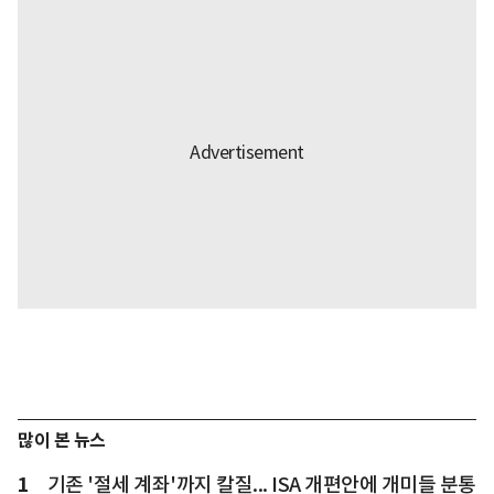
많이 본 뉴스
1
기존 '절세 계좌'까지 칼질... ISA 개편안에 개미들 분통