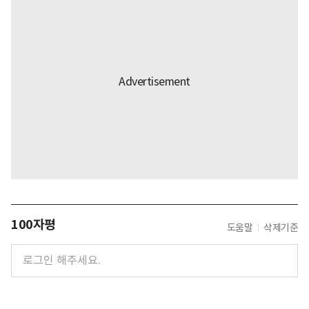
100자평
도움말
삭제기준