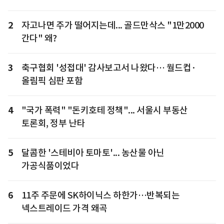
2
자고나면 주가 떨어지는데... 골드만삭스 "1만2000
간다" 왜?
3
축구협회 '성접대' 감사보고서 나왔다… 월드컵·
올림픽 심판 포함
4
"국가 폭력" "돈키호테 정책"... 서울시 부동산
토론회, 정부 난타
5
달콤한 '스테비아 토마토'... 농산물 아닌
가공식품이었다
6
11주 주문에 SK하이닉스 하한가…반복되는
넥스트레이드 가격 왜곡