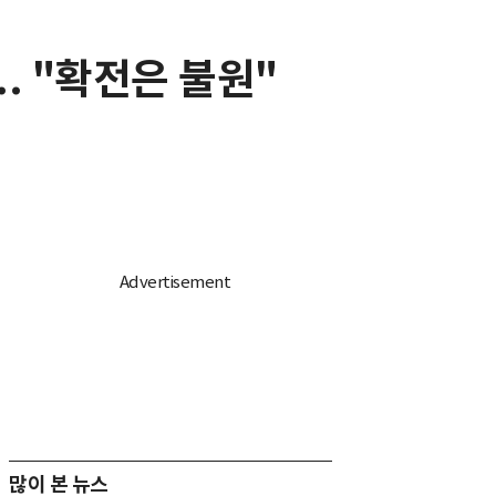
. "확전은 불원"
많이 본 뉴스