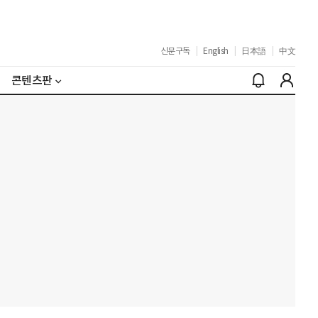
신문구독
|
English
|
日本語
|
中文
콘텐츠판