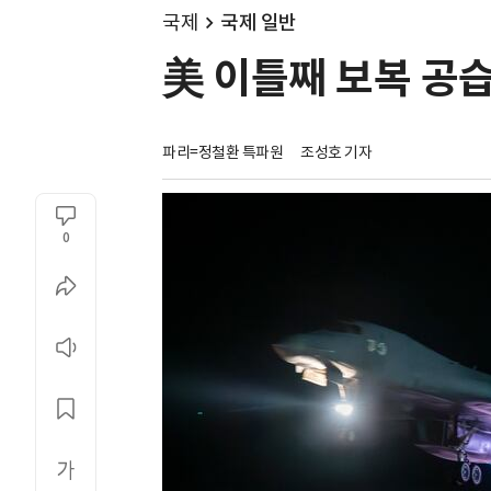
국제
국제 일반
美 이틀째 보복 공습
파리=정철환 특파원
조성호 기자
0