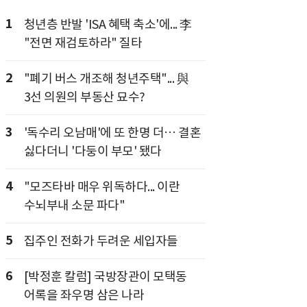
1
청년층 반발 'ISA 혜택 축소'에... 李
"전면 재검토하라" 질타
2
"폐기 버스 개조해 청년주택"... 與
3선 의원의 부동산 묘수?
3
'독수리 오남매'에 또 한명 더… 결혼
싫다더니 '다둥이 부모' 됐다
4
"모즈타바 매우 위독하다... 이란
수뇌부내 소문 파다"
5
집주인 전화가 두려운 세입자들
6
[박정훈 칼럼] 국방장관이 모택동
어록을 좌우명 삼은 나라