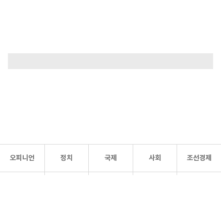
오피니언
정치
국제
사회
조선경제
문화·
조선
스포츠
건강
조선몰
연예
리더스
조선일보 공식 SNS