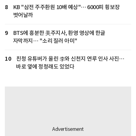
8
KB "삼전 주주환원 10배 예상"… 6000피 횡보장
벗어날까
9
BTS에 흥분한 美주지사, 환영 영상에 한글
자막까지… "소리 질러 아미"
10
친청 유튜버가 올린 李와 신천지 연루 인사 사진…
바로 옆에 정청래도 있었다