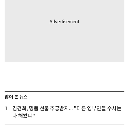
많이 본 뉴스
1
김건희, 명품 선물 추궁받자... "다른 영부인들 수사는
다 해봤냐"