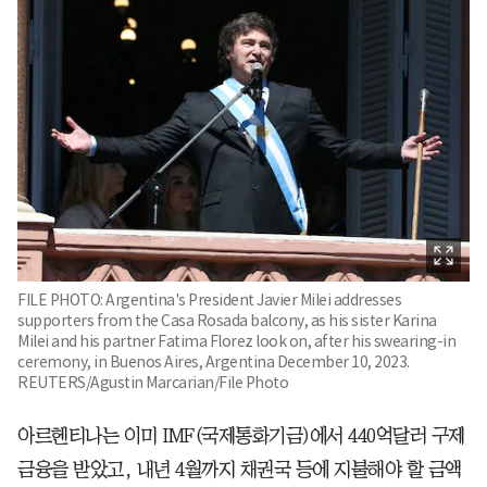
FILE PHOTO: Argentina's President Javier Milei addresses
supporters from the Casa Rosada balcony, as his sister Karina
Milei and his partner Fatima Florez look on, after his swearing-in
ceremony, in Buenos Aires, Argentina December 10, 2023.
REUTERS/Agustin Marcarian/File Photo
아르헨티나는 이미 IMF(국제통화기금)에서 440억달러 구제
금융을 받았고, 내년 4월까지 채권국 등에 지불해야 할 금액