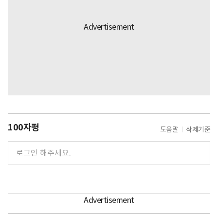
100자평
도움말
삭제기준