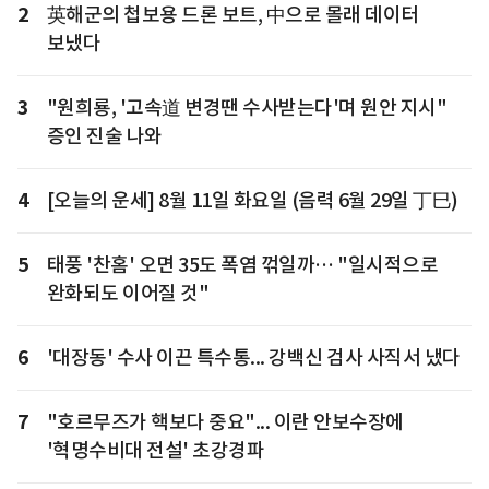
2
英해군의 첩보용 드론 보트, 中으로 몰래 데이터
보냈다
3
"원희룡, '고속道 변경땐 수사받는다'며 원안 지시"
증인 진술 나와
4
[오늘의 운세] 8월 11일 화요일 (음력 6월 29일 丁巳)
5
태풍 '찬홈' 오면 35도 폭염 꺾일까… "일시적으로
완화되도 이어질 것"
6
'대장동' 수사 이끈 특수통... 강백신 검사 사직서 냈다
7
"호르무즈가 핵보다 중요"... 이란 안보수장에
'혁명수비대 전설' 초강경파