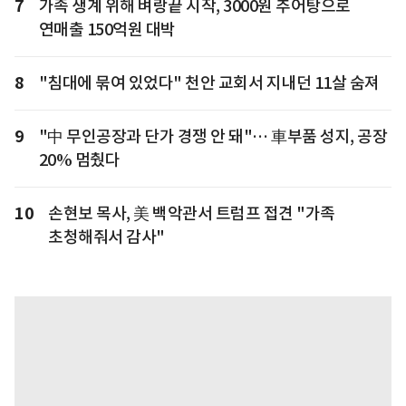
7
가족 생계 위해 벼랑끝 시작, 3000원 추어탕으로
연매출 150억원 대박
8
"침대에 묶여 있었다" 천안 교회서 지내던 11살 숨져
9
"中 무인공장과 단가 경쟁 안 돼"… 車부품 성지, 공장
20% 멈췄다
10
손현보 목사, 美 백악관서 트럼프 접견 "가족
초청해줘서 감사"