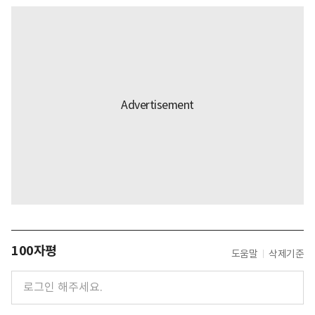
100자평
도움말
삭제기준