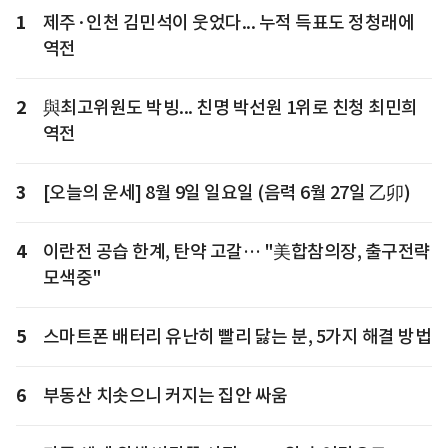
1
제주·인천 김민석이 웃었다... 누적 득표도 정청래에
역전
2
與최고위원도 박빙... 친명 박선원 1위로 친청 최민희
역전
3
[오늘의 운세] 8월 9일 일요일 (음력 6월 27일 乙卯)
4
이란전 공습 한계, 탄약 고갈… "美합참의장, 출구전략
모색중"
5
스마트폰 배터리 유난히 빨리 닳는 분, 5가지 해결 방법
6
부동산 치솟으니 커지는 집안 싸움