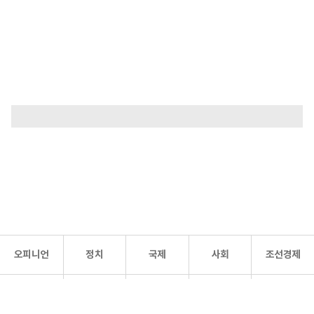
오피니언
정치
국제
사회
조선경제
문화·
조선
스포츠
건강
조선몰
연예
리더스