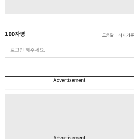
100자평
도움말
삭제기준