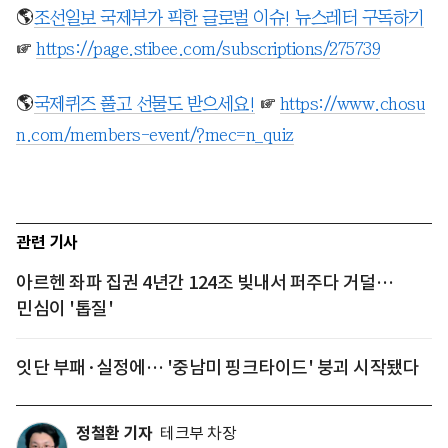
🌎
조선일보 국제부가 픽한 글로벌 이슈! 뉴스레터 구독하기
☞
https://page.stibee.com/subscriptions/275739
🌎
국제퀴즈 풀고 선물도 받으세요!
☞
https://www.chosu
n.com/members-event/?mec=n_quiz
관련 기사
아르헨 좌파 집권 4년간 124조 빚내서 퍼주다 거덜…
민심이 '톱질'
잇단 부패·실정에… '중남미 핑크타이드' 붕괴 시작됐다
정철환 기자
테크부 차장