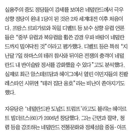
실용주의 중도 정당들이 강세를 보여온 네덜란드에서 극우
성향 정당이 원내 1당이 된 것은 2차 세계대전 이후 처음이
다. 프랑스 르피가로와 독일 디벨트 등 보수 성향 유럽 언론
들은 “중부 유럽과 북유럽을 휩쓴 강경 우파 바람이 네덜란
드까지 밀어닥친 것”이라고 평가했다. 디벨트 등은 특히 “지
난달 7일 하마스의 테러 참사와 뒤이은 전쟁의 충격이 네덜
란드 내 반이슬람 정서를 강화했을 수 있다”고도 분석했다.
실제로 최근 암스테르담과 헤이그에서 열린 이민자들의 친팔
레스타인 시위엔 “테러 집단 옹호”라는 비난이 쏟아지기도
했다.
자유당은 ‘네덜란드판 도널드 트럼프’라고도 불리는 헤이르
트 빌더르스(60)가 2006년 창당했다. 그는 근면과 절약, 청
렴 등을 강조하는 네덜란드 전통문화와 정체성을 중동·아프