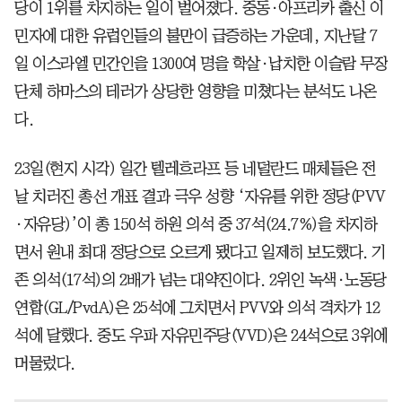
당이 1위를 차지하는 일이 벌어졌다. 중동·아프리카 출신 이
민자에 대한 유럽인들의 불만이 급증하는 가운데, 지난달 7
일 이스라엘 민간인을 1300여 명을 학살·납치한 이슬람 무장
단체 하마스의 테러가 상당한 영향을 미쳤다는 분석도 나온
다.
23일(현지 시각) 일간 텔레흐라프 등 네덜란드 매체들은 전
날 치러진 총선 개표 결과 극우 성향 ‘자유를 위한 정당(PVV
·자유당)’이 총 150석 하원 의석 중 37석(24.7%)을 차지하
면서 원내 최대 정당으로 오르게 됐다고 일제히 보도했다. 기
존 의석(17석)의 2배가 넘는 대약진이다. 2위인 녹색·노동당
연합(GL/PvdA)은 25석에 그치면서 PVV와 의석 격차가 12
석에 달했다. 중도 우파 자유민주당(VVD)은 24석으로 3위에
머물렀다.