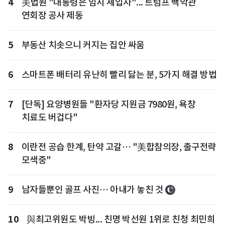
4
美법원 "대통령은 임시 세입자"... 트럼프 백악관
연회장 공사 제동
5
부동산 치솟으니 커지는 집안 싸움
6
스마트폰 배터리 유난히 빨리 닳는 분, 5가지 해결 방법
7
[단독] 요양병원들 "환자당 지원금 7980원, 욕창
치료도 버겁다"
8
이란전 공습 한계, 탄약 고갈… "美합참의장, 출구전략
모색중"
9
남자들뿐인 골프 사진… 아내가 놓친 것
10
與최고위원도 박빙... 친명 박선원 1위로 친청 최민희