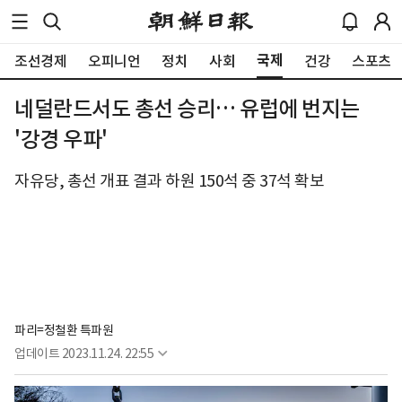
국제
조선경제
오피니언
정치
사회
건강
스포츠
네덜란드서도 총선 승리… 유럽에 번지는
'강경 우파'
자유당, 총선 개표 결과 하원 150석 중 37석 확보
파리=정철환 특파원
업데이트
2023.11.24. 22:55