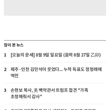
많이 본 뉴스
1
[오늘의 운세] 8월 9일 일요일 (음력 6월 27일 乙卯)
2
제주·인천 김민석이 웃었다... 누적 득표도 정청래에
역전
3
손현보 목사, 美 백악관서 트럼프 접견 "가족
초청해줘서 감사"