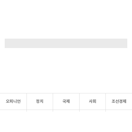
오피니언
정치
국제
사회
조선경제
문화·
조선
스포츠
건강
조선몰
연예
리더스