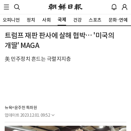
국제
오피니언
정치
사회
건강
스포츠
문화·연예
트럼프 재판 판사에 살해 협박… '미국의
개딸' MAGA
美 민주정치 흔드는 극렬지지층
뉴욕=윤주헌 특파원
업데이트
2023.12.01. 09:52