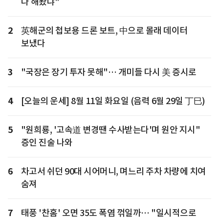
다 해봤냐"
2
英해군의 첩보용 드론 보트, 中으로 몰래 데이터
보냈다
3
"국장은 장기 투자 못해"… 개미들 다시 美 증시로
4
[오늘의 운세] 8월 11일 화요일 (음력 6월 29일 丁巳)
5
"원희룡, '고속道 변경땐 수사받는다'며 원안 지시"
증인 진술 나와
6
차고서 쉬던 90대 시어머니, 며느리 주차 차량에 치여
숨져
7
태풍 '찬홈' 오면 35도 폭염 꺾일까… "일시적으로