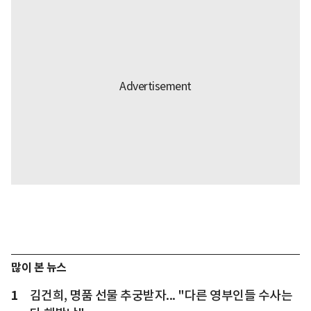
많이 본 뉴스
1
김건희, 명품 선물 추궁받자... "다른 영부인들 수사는