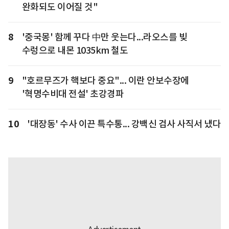
완화되도 이어질 것"
8
'중국몽' 함께 꾸다 中만 웃는다...라오스를 빚
수렁으로 내몬 1035km 철도
9
"호르무즈가 핵보다 중요"... 이란 안보수장에
'혁명수비대 전설' 초강경파
10
'대장동' 수사 이끈 특수통... 강백신 검사 사직서 냈다