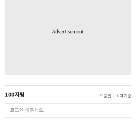
100자평
도움말
삭제기준