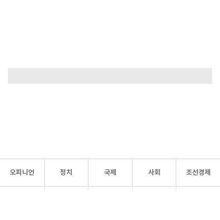
오피니언
정치
국제
사회
조선경제
문화·
조선
스포츠
건강
조선몰
연예
리더스