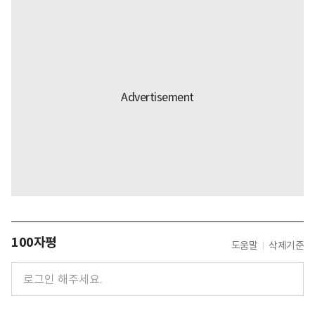
100자평
도움말
삭제기준