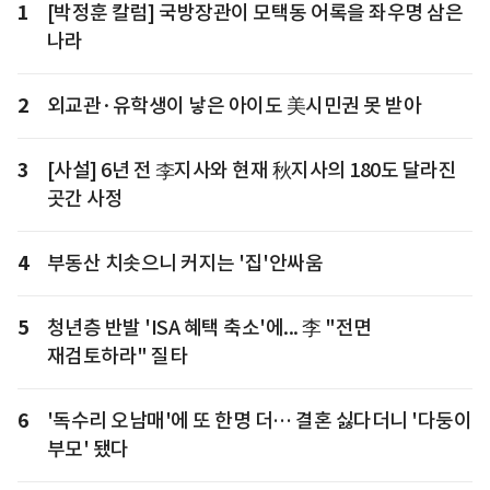
1
[박정훈 칼럼] 국방장관이 모택동 어록을 좌우명 삼은
나라
2
외교관·유학생이 낳은 아이도 美시민권 못 받아
3
[사설] 6년 전 李지사와 현재 秋지사의 180도 달라진
곳간 사정
4
부동산 치솟으니 커지는 '집'안싸움
5
청년층 반발 'ISA 혜택 축소'에... 李 "전면
재검토하라" 질타
6
'독수리 오남매'에 또 한명 더… 결혼 싫다더니 '다둥이
부모' 됐다