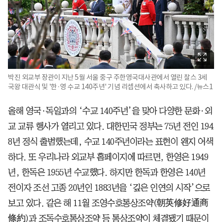
박진 외교부 장관이 지난 5월 서울 중구 주한영국대사관에서 열린 찰스 3세
국왕 대관식 및 '한·영 수교 140주년' 기념 리셉션에서 축사하고 있다. /뉴스1
올해 영국·독일과의 ‘수교 140주년’을 맞아 다양한 문화·외
교 교류 행사가 열리고 있다. 대한민국 정부는 75년 전인 194
8년 정식 출범했는데, 수교 140주년이라는 표현이 왠지 어색
하다. 또 우리나라 외교부 홈페이지에 따르면, 한영은 1949
년, 한독은 1955년 수교했다. 하지만 한독과 한영은 140년
전이자 조선 고종 20년인 1883년을 ‘깊은 인연의 시작’으로
보고 있다. 같은 해 11월 조영수호통상조약(朝英修好通商
條約)과 조독수호통상조약 등 통상조약이 체결됐기 때문이