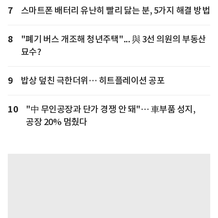
7
스마트폰 배터리 유난히 빨리 닳는 분, 5가지 해결 방법
8
"폐기 버스 개조해 청년주택"... 與 3선 의원의 부동산
묘수?
9
밥상 덮친 극한더위… 히트플레이션 공포
10
"中 무인공장과 단가 경쟁 안 돼"… 車부품 성지,
공장 20% 멈췄다