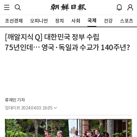
국제
조선경제
오피니언
정치
사회
건강
스포츠
[깨알지식 Q] 대한민국 정부 수립
75년인데… 영국·독일과 수교가 140주년?
류재민 기자
업데이트
2024.04.03. 16:05