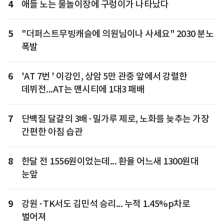
4
애들 노는 물놀이장에 구렁이가 나타났다
5
"더퍼스트무빙캐슬에 의원님이나 사세요" 2030 분노
폭발
6
'AT 7번 ' 이강인, 상암 5만 관중 앞에서 강렬한
데뷔전...AT는 맨시티에 1대3 패배
7
단백질 달걀의 3배·밀가루 제로, 노화를 늦추는 가장
간편한 아침 습관
8
한달 전 1556원이었는데... 환율 어느새 1300원대
눈앞
9
강원·TK서도 김민석 승리... 누적 1.45%p차로
벌어져