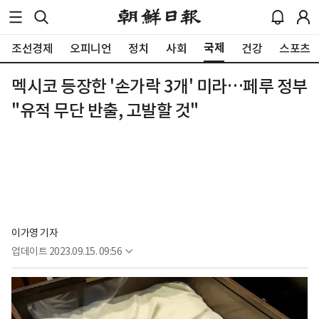
국제
조선경제
오피니언
정치
사회
건강
스포츠
멕시코 등장한 '손가락 3개' 미라…페루 정부
"유적 무단 반출, 고발할 것"
이가영 기자
업데이트
2023.09.15. 09:56