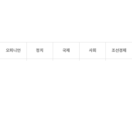
오피니언
정치
국제
사회
조선경제
문화·
조선
스포츠
건강
조선몰
연예
리더스
조선일보 공식 SNS
개인정보처리방침
사이트맵
Copyright 조선일보 All rights reserved. 무단 전재 및 재배포 금지.