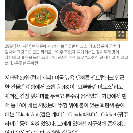
29일(현지 시각) 맨해튼에서 만난 '브루클린 버그스'의 조셉 윤이 굼벵이
김치와 그것으로 만든 찌개를 보여주고 있다. 찌개에서는 참치찌개 맛이
났는데 그 표현을 들은 조셉 윤이 진지한 표정으로 "그것 참 신기한 일"이라고
했다. /윤주헌 특파원
지난달 29일(현지 시각) 미국 뉴욕 맨해튼 센트럴파크 인근
한 건물의 주방에서 조셉 윤(48)이 ‘브루클린 버그스’라고
새겨진 검정 앞치마를 두르고 분주히 움직였다. 가방에서 흰
색 통 10여 개를 꺼냈는데 뚜껑 위에 붙어 있는 파란색 종이
에는 ‘Black Ant(검은 개미)’ ‘Cicada(매미)’ ‘Cricket(귀뚜
라미)’ 등이 적혀 있었다. 그에게 있어선 지구상에 존재하는
어떤 음식 재료보다 소중한 것들이다.