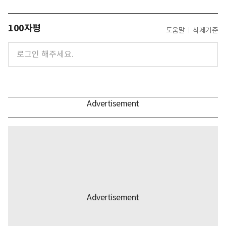
100자평
도움말
삭제기준