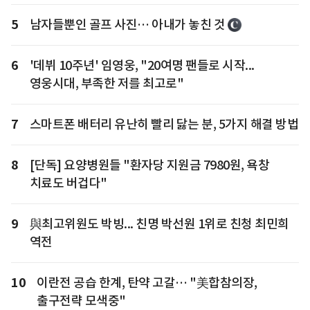
5
남자들뿐인 골프 사진… 아내가 놓친 것
6
'데뷔 10주년' 임영웅, "20여명 팬들로 시작...
영웅시대, 부족한 저를 최고로"
7
스마트폰 배터리 유난히 빨리 닳는 분, 5가지 해결 방법
8
[단독] 요양병원들 "환자당 지원금 7980원, 욕창
치료도 버겁다"
9
與최고위원도 박빙... 친명 박선원 1위로 친청 최민희
역전
10
이란전 공습 한계, 탄약 고갈… "美합참의장,
출구전략 모색중"