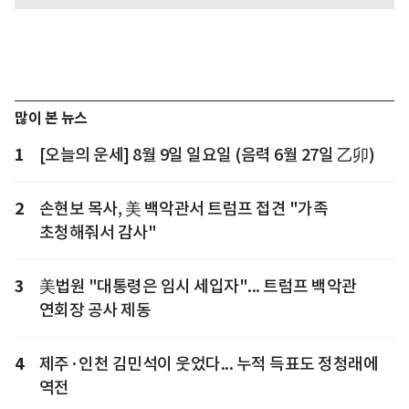
많이 본 뉴스
1
[오늘의 운세] 8월 9일 일요일 (음력 6월 27일 乙卯)
2
손현보 목사, 美 백악관서 트럼프 접견 "가족
초청해줘서 감사"
3
美법원 "대통령은 임시 세입자"... 트럼프 백악관
연회장 공사 제동
4
제주·인천 김민석이 웃었다... 누적 득표도 정청래에
역전