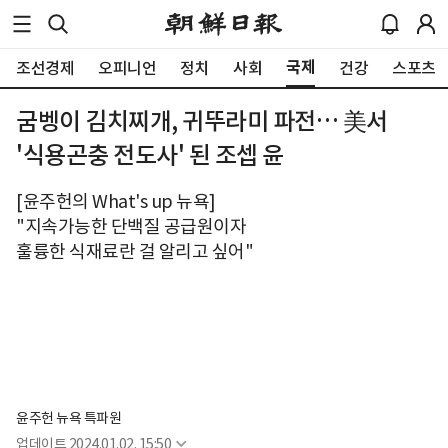
국제
조선경제
오피니언
정치
사회
건강
스포츠
굼벵이 김치찌개, 귀뚜라미 파전… 美서
'식용곤충 전도사' 된 조셉 윤
[윤주헌의 What's up 뉴욕]
"지속가능한 단백질 공급원이자
훌륭한 식재료란 걸 알리고 싶어"
윤주헌 뉴욕 특파원
업데이트
2024.01.02. 15:50