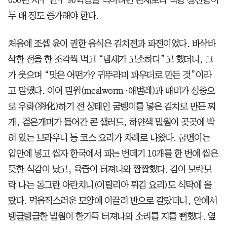
050년 지구 인구 90억명을 먹이려면 현재보다 식량 생산량이
두 배 정도 증가해야 한다.
처음에 조셉 윤이 권한 음식은 김치전과 파전이었다. 바삭바
삭한 전을 한 조각씩 먹고 “냄새가 고소하다”고 했더니, 그
가 웃으며 “맛은 어떤가? 귀뚜라미 파우더로 만든 것”이라
고 말했다. 이어 밀웜(mealworm·애벌레)과 매미가 성충으
로 우화(羽化)하기 전 상태인 굼벵이를 넣은 김치로 만든 찌
개, 검은개미가 들어간 콘 샐러드, 하얀색 밀웜이 곳곳에 박
혀 있는 브라우니 등 코스 요리가 차례로 나왔다. 굼벵이는
입안에 넣고 씹자 한국에서 파는 번데기 10개를 한 번에 씹은
듯한 식감이 났고, 육즙이 터져나와 짭짤했다. 김이 모락모
락 나는 동그란 아란치니(이탈리아 튀김 요리)도 식탁에 올
랐다. 먹음직스러운 모양에 이끌려 반으로 갈랐더니, 안에서
탱글탱글한 밀웜이 한가득 터져나와 소리를 지를 뻔했다. 옆