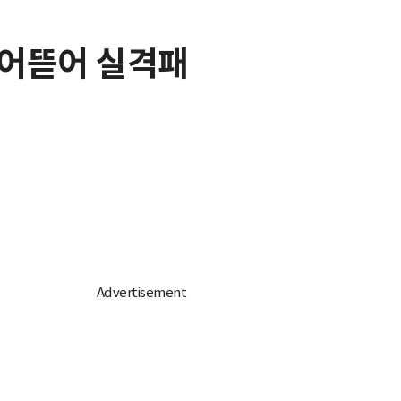
 물어뜯어 실격패