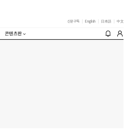
신문구독
|
English
|
日本語
|
中文
콘텐츠판