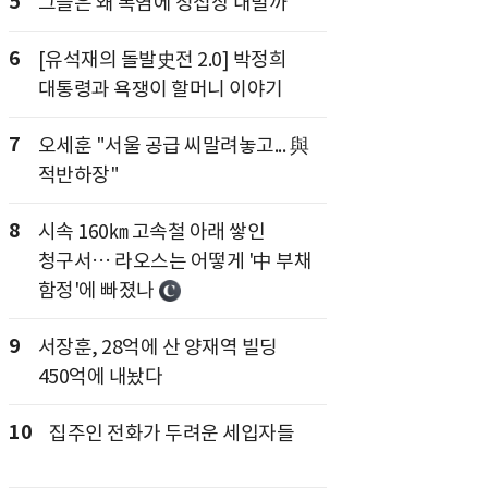
5
그들은 왜 폭염에 청첩장 내밀까
6
[유석재의 돌발史전 2.0] 박정희
대통령과 욕쟁이 할머니 이야기
7
오세훈 "서울 공급 씨말려놓고... 與
적반하장"
8
시속 160㎞ 고속철 아래 쌓인
청구서… 라오스는 어떻게 '中 부채
함정'에 빠졌나
9
서장훈, 28억에 산 양재역 빌딩
450억에 내놨다
10
집주인 전화가 두려운 세입자들