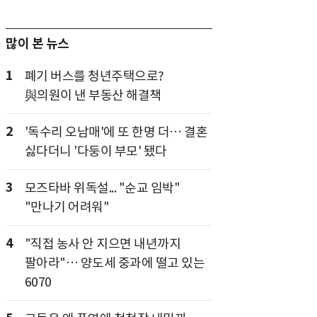
많이 본 뉴스
1
폐기 버스를 청년주택으로?
與의원이 낸 부동산 해결책
2
'독수리 오남매'에 또 한명 더… 결혼
싫다더니 '다둥이 부모' 됐다
3
모즈타바 위독설... "순교 임박"
"만나기 어려워"
4
"직접 농사 안 지으면 내년까지
팔아라"… 양도세 중과에 떨고 있는
6070