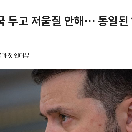
한국 두고 저울질 안해… 통일된
과 첫 인터뷰