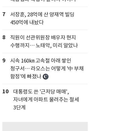
7
서장훈, 28억에 산 양재역 빌딩
450억에 내놨다
8
직원이 선관위원장 배우자 현지
수행까지… 노태악, 미리 알았나
9
시속 160㎞ 고속철 아래 쌓인
청구서… 라오스는 어떻게 '中 부채
함정'에 빠졌나
10
대통령도 쓴 '근저당 매매',
자녀에게 아파트 물려주는 절세
3단계