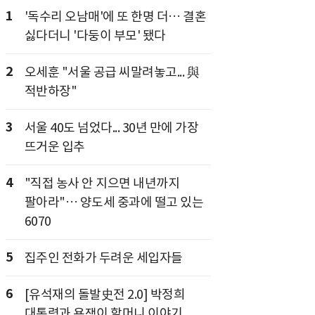
1
'독수리 오남매'에 또 한명 더… 결혼
싫다더니 '다둥이 부모' 됐다
2
오세훈 "서울 공급 씨말려놓고... 與
적반하장"
3
서울 40도 넘었다... 30년 만에 가장
뜨거운 입추
4
"직접 농사 안 지으면 내년까지
팔아라"… 양도세 중과에 떨고 있는
6070
5
집주인 전화가 두려운 세입자들
6
[유석재의 돌발史전 2.0] 박정희
대통령과 욕쟁이 할머니 이야기