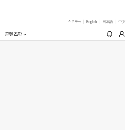
신문구독
|
English
|
日本語
|
中文
콘텐츠판