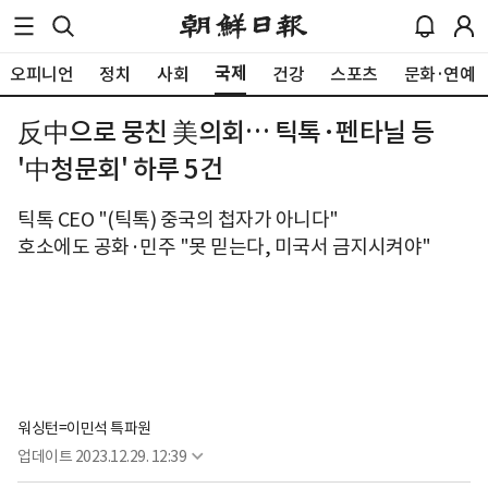
국제
오피니언
정치
사회
건강
스포츠
문화·연예
反中으로 뭉친 美의회… 틱톡·펜타닐 등
'中청문회' 하루 5건
틱톡 CEO "(틱톡) 중국의 첩자가 아니다"
호소에도 공화·민주 "못 믿는다, 미국서 금지시켜야"
워싱턴=이민석 특파원
업데이트
2023.12.29. 12:39