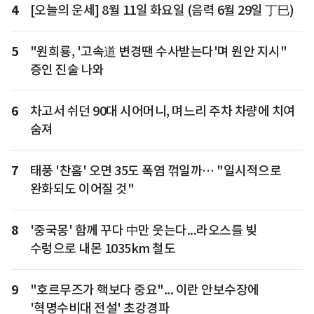
4
[오늘의 운세] 8월 11일 화요일 (음력 6월 29일 丁巳)
5
"원희룡, '고속道 변경땐 수사받는다'며 원안 지시"
증인 진술 나와
6
차고서 쉬던 90대 시어머니, 며느리 주차 차량에 치여
숨져
7
태풍 '찬홈' 오면 35도 폭염 꺾일까… "일시적으로
완화되도 이어질 것"
8
'중국몽' 함께 꾸다 中만 웃는다...라오스를 빚
수렁으로 내몬 1035km 철도
9
"호르무즈가 핵보다 중요"... 이란 안보수장에
'혁명수비대 전설' 초강경파