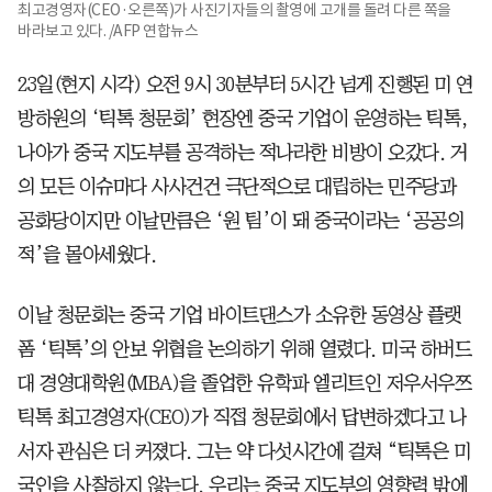
최고경영자(CEO·오른쪽)가 사진기자들의 촬영에 고개를 돌려 다른 쪽을
바라보고 있다. /AFP 연합뉴스
23일(현지 시각) 오전 9시 30분부터 5시간 넘게 진행된 미 연
방하원의 ‘틱톡 청문회’ 현장엔 중국 기업이 운영하는 틱톡,
나아가 중국 지도부를 공격하는 적나라한 비방이 오갔다. 거
의 모든 이슈마다 사사건건 극단적으로 대립하는 민주당과
공화당이지만 이날만큼은 ‘원 팀’이 돼 중국이라는 ‘공공의
적’을 몰아세웠다.
이날 청문회는 중국 기업 바이트댄스가 소유한 동영상 플랫
폼 ‘틱톡’의 안보 위협을 논의하기 위해 열렸다. 미국 하버드
대 경영대학원(MBA)을 졸업한 유학파 엘리트인 저우서우쯔
틱톡 최고경영자(CEO)가 직접 청문회에서 답변하겠다고 나
서자 관심은 더 커졌다. 그는 약 다섯시간에 걸쳐 “틱톡은 미
국인을 사찰하지 않는다. 우리는 중국 지도부의 영향력 밖에