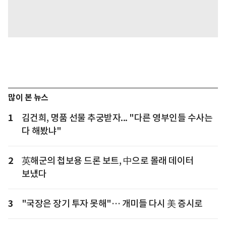
많이 본 뉴스
1
김건희, 명품 선물 추궁받자... "다른 영부인들 수사는
다 해봤냐"
2
英해군의 첩보용 드론 보트, 中으로 몰래 데이터
보냈다
3
"국장은 장기 투자 못해"… 개미들 다시 美 증시로